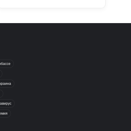
нбассе
краина
авирус
емия