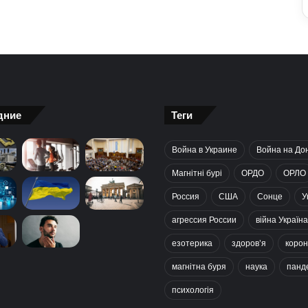
дние
Теги
Война в Украине
Война на До
Магнітні бурі
ОРДО
ОРЛО
Россия
США
Сонце
У
агрессия России
війна Україна
езотерика
здоров’я
корон
магнітна буря
наука
панд
психологія