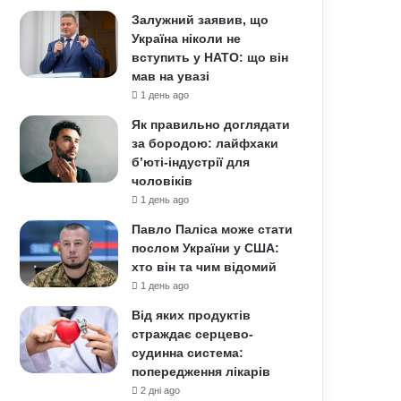
Залужний заявив, що
Україна ніколи не
вступить у НАТО: що він
мав на увазі
1 день ago
Як правильно доглядати
за бородою: лайфхаки
б’юті-індустрії для
чоловіків
1 день ago
Павло Паліса може стати
послом України у США:
хто він та чим відомий
1 день ago
Від яких продуктів
страждає серцево-
судинна система:
попередження лікарів
2 дні ago