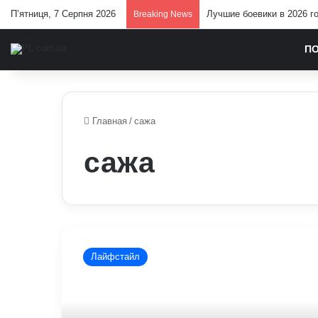
П’ятниця, 7 Серпня 2026
Лучшие боевики в 2026 г
Breaking News
П
Главная
/
сажа
сажа
Чим
підживити
Лайфстайл
городину
після
сильного
дощу