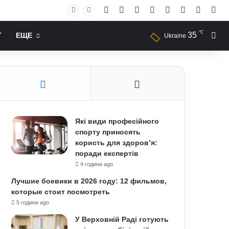
Facebook
X
YouTube
Instagram
RSS
Log In
Случай
Sid
℃
35
Иск
Т
ЕЩЕ
Ukraine
Які види професійного
спорту приносять
користь для здоров’я:
поради експертів
4 години ago
Лучшие боевики в 2026 году: 12 фильмов,
которые стоит посмотреть
5 години ago
У Верховній Раді готують