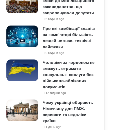
зміни до мобілізаційного
законодавства: що
запропонували депутати
6 години ago
Про які комбінації клавіш
на комп’ютері більшість
людей не знає: технічні
лайфхаки
9 години ago
Чоловіки за кордоном не
зможуть отримати
консульські послуги без
військово-облікових
документів
12 години ago
Чому українці обирають
Німеччину для ПМЖ:
переваги та недоліки
країни
1 день ago