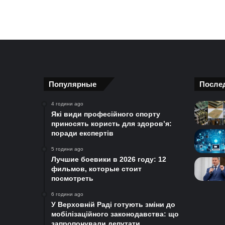
Популярные
После
4 години ago
Які види професійного спорту
приносять користь для здоров’я:
поради експертів
5 години ago
Лучшие боевики в 2026 году: 12
фильмов, которые стоит
посмотреть
6 години ago
У Верховній Раді готують зміни до
мобілізаційного законодавства: що
запропонували депутати