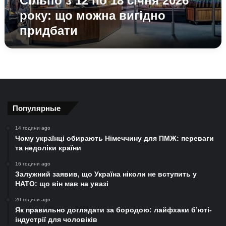
Сільпо з 12 по 18 січня 2026
2026
року: що можна вигідно
року:
придбати
що
можна
вигідно
придбати
Популярные
14 години ago
Чому українці обирають Німеччину для ПМЖ: переваги
та недоліки країни
16 години ago
Залужний заявив, що Україна ніколи не вступить у
НАТО: що він мав на увазі
20 години ago
Як правильно доглядати за бородою: лайфхаки б’юті-
індустрії для чоловіків