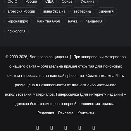
ОРЛО
Россия
США
Сонце
Украина
агрессия России
війна Україна
езотерика
здоров’я
коронавирус
магнітна буря
наука
пандемия
психологія
© 2009-2026, Все права защищены | При копировании материалов
с нашего сайта – обязательна прямая открытая для поисковых
систем гиперссылка на наш сайт
pl.com.ua
. Ссылка должна быть
размещена в независимости от полного либо частичного
использования материалов. Гиперссылка (для интернет- изданий) –
должна быть размещена в первой половине материала.
Редакция
Реклама
Контакты
Facebook
X
YouTube
Instagram
RSS