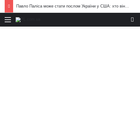
Павло Паліса може стати послом України у США: хто він та чим відомий
Меню
И