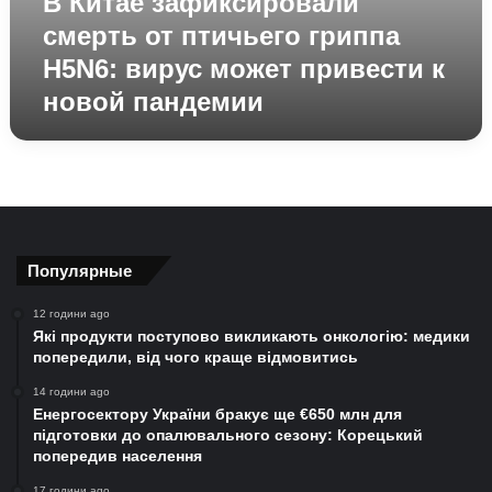
В Китае зафиксировали
смерть от птичьего гриппа
H5N6: вирус может привести к
новой пандемии
Популярные
12 години ago
Які продукти поступово викликають онкологію: медики
попередили, від чого краще відмовитись
14 години ago
Енергосектору України бракує ще €650 млн для
підготовки до опалювального сезону: Корецький
попередив населення
17 години ago