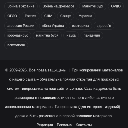
Война в Украине
Война на Донбассе
Магнітні бурі
ОРДО
ОРЛО
Россия
США
Сонце
Украина
агрессия России
війна Україна
езотерика
здоров’я
коронавирус
магнітна буря
наука
пандемия
психологія
© 2009-2026, Все права защищены | При копировании материалов
с нашего сайта – обязательна прямая открытая для поисковых
систем гиперссылка на наш сайт
pl.com.ua
. Ссылка должна быть
размещена в независимости от полного либо частичного
использования материалов. Гиперссылка (для интернет- изданий) –
должна быть размещена в первой половине материала.
Редакция
Реклама
Контакты