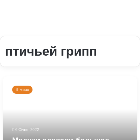
птичьей грипп
Медики
сделали
В мире
большое
открытие:
есть
шанс
на
универсальную
6 Січня, 2022
вакцину