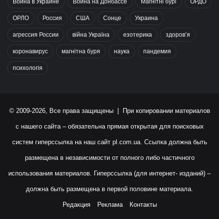
Война в Украине
Война на Донбассе
Магнітні бурі
ОРДО
ОРЛО
Россия
США
Сонце
Украина
агрессия России
війна Україна
езотерика
здоров’я
коронавирус
магнітна буря
наука
пандемия
психологія
© 2009-2026, Все права защищены | При копировании материалов
с нашего сайта – обязательна прямая открытая для поисковых
систем гиперссылка на наш сайт
pl.com.ua
. Ссылка должна быть
размещена в независимости от полного либо частичного
использования материалов. Гиперссылка (для интернет- изданий) –
должна быть размещена в первой половине материала.
Редакция
Реклама
Контакты