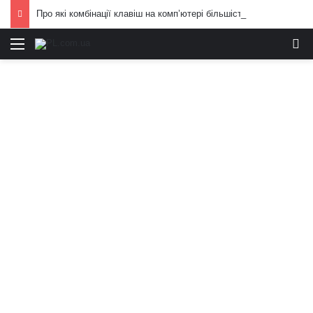
Про які комбінації клавіш на комп’ютері більшість людей не знає: технічні лайфхаки
Меню
И