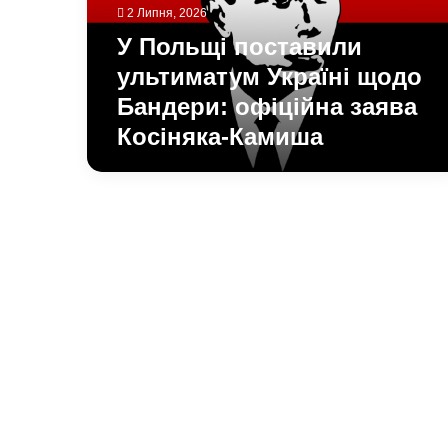
Бандери:
2 Липня, 2026
офіційна
У Польщі поставили
заява
Косіняка-
ультиматум Україні щодо
Камиша
Бандери: офіційна заява
Косіняка-Камиша