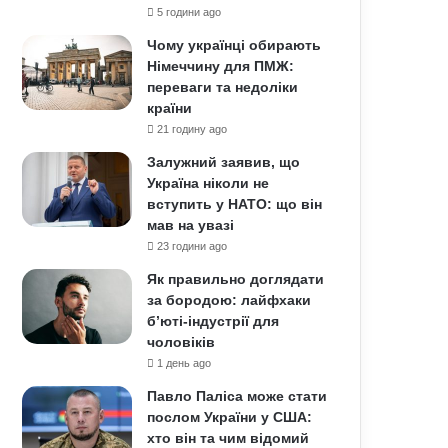
5 години ago
Чому українці обирають
Німеччину для ПМЖ:
переваги та недоліки
країни
21 годину ago
Залужний заявив, що
Україна ніколи не
вступить у НАТО: що він
мав на увазі
23 години ago
Як правильно доглядати
за бородою: лайфхаки
б’юті-індустрії для
чоловіків
1 день ago
Павло Паліса може стати
послом України у США:
хто він та чим відомий