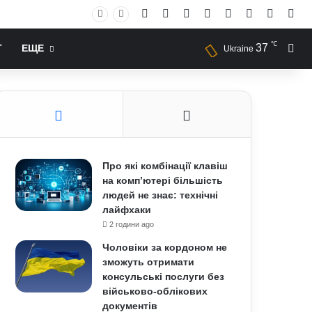
Facebook
X
YouTube
Instagram
RSS
Log In
Случай
Sid
℃
37
Иск
Т
ЕЩЕ
Ukraine
Про які комбінації клавіш
на комп’ютері більшість
людей не знає: технічні
лайфхаки
2 години ago
Чоловіки за кордоном не
зможуть отримати
консульські послуги без
військово-облікових
документів