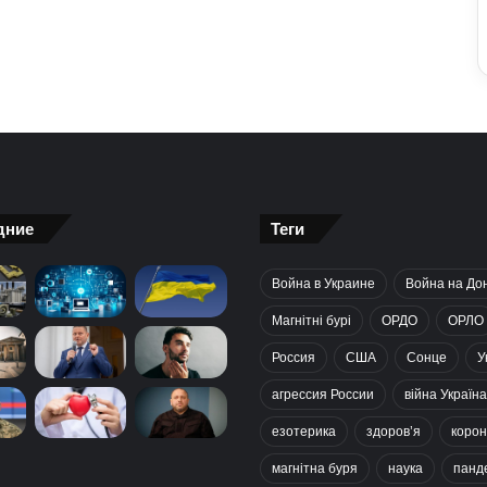
дние
Теги
Война в Украине
Война на До
Магнітні бурі
ОРДО
ОРЛО
Россия
США
Сонце
У
агрессия России
війна Україна
езотерика
здоров’я
корон
магнітна буря
наука
панд