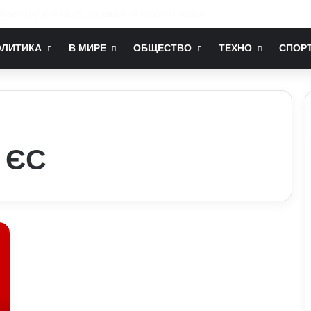
їна ніколи не вступить у НАТО: що він мав на увазі
ОЛИТИКА
В МИРЕ
ОБЩЕСТВО
ТЕХНО
СПОР
 ЄС