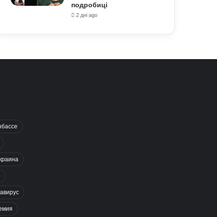
подробиці
2 дні ago
нбассе
краина
авирус
емия