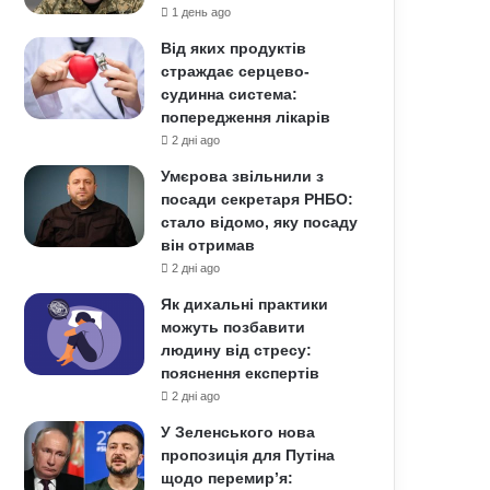
1 день ago
Від яких продуктів
страждає серцево-
судинна система:
попередження лікарів
2 дні ago
Умєрова звільнили з
посади секретаря РНБО:
стало відомо, яку посаду
він отримав
2 дні ago
Як дихальні практики
можуть позбавити
людину від стресу:
пояснення експертів
2 дні ago
У Зеленського нова
пропозиція для Путіна
щодо перемир’я: