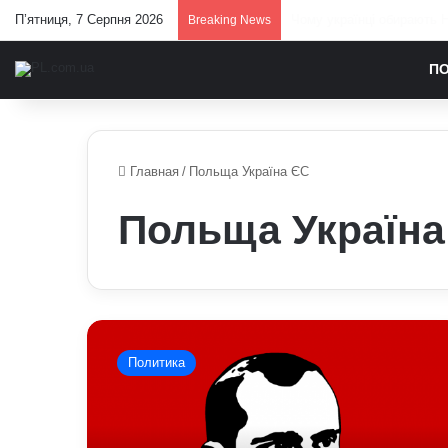
П’ятниця, 7 Серпня 2026
Залужний заявив, що Укра
Breaking News
П
Главная
/
Польща Україна ЄС
Польща Україна
У
Польщі
Политика
поставили
ультиматум
Україні
щодо