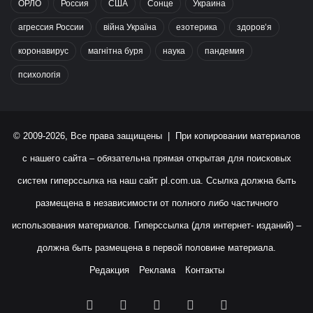
ОРЛО
Россия
США
Сонце
Украина
агрессия России
війна Україна
езотерика
здоров’я
коронавирус
магнітна буря
наука
пандемия
психологія
© 2009-2026, Все права защищены | При копировании материалов
с нашего сайта – обязательна прямая открытая для поисковых
систем гиперссылка на наш сайт
pl.com.ua
. Ссылка должна быть
размещена в независимости от полного либо частичного
использования материалов. Гиперссылка (для интернет- изданий) –
должна быть размещена в первой половине материала.
Редакция
Реклама
Контакты
Facebook
X
YouTube
Instagram
RSS