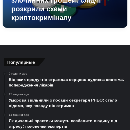
злочинних грошей: слідчі
криптокриміналу
розкрили схеми
криптокриміналу
Популярные
9 години ago
Від яких продуктів страждає серцево-судинна система:
попередження лікарів
12 години ago
Умєрова звільнили з посади секретаря РНБО: стало
відомо, яку посаду він отримав
14 години ago
Як дихальні практики можуть позбавити людину від
стресу: пояснення експертів