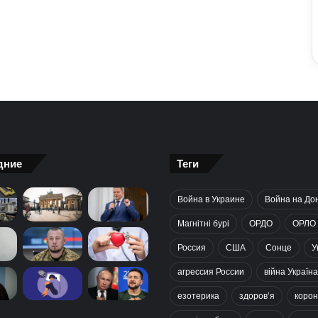
дние
Теги
Война в Украине
Война на До
Магнітні бурі
ОРДО
ОРЛО
Россия
США
Сонце
У
агрессия России
війна Україна
езотерика
здоров’я
корон