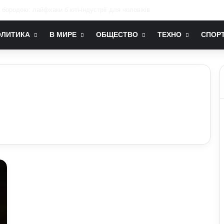
ослом України у США: хто він та чим відомий
ОЛИТИКА
В МИРЕ
ОБЩЕСТВО
ТЕХНО
СПОР