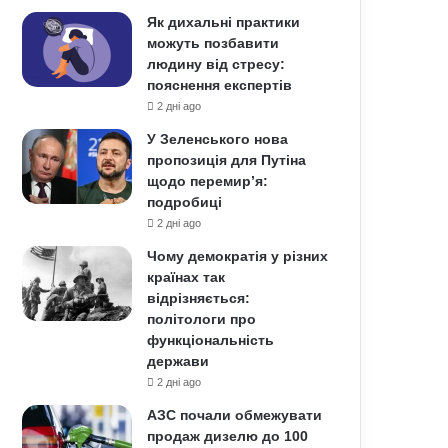
Як дихальні практики
можуть позбавити
людину від стресу:
пояснення експертів
2 дні ago
У Зеленського нова
пропозиція для Путіна
щодо перемир’я:
подробиці
2 дні ago
Чому демократія у різних
країнах так
відрізняється:
політологи про
функціональність
держави
2 дні ago
АЗС почали обмежувати
продаж дизелю до 100