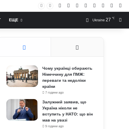
Facebook
X
YouTube
Instagram
RSS
Log In
Случай
Sid
℃
27
Иск
Т
ЕЩЕ
Ukraine
Чому українці обирають
Німеччину для ПМЖ:
переваги та недоліки
країни
7 години ago
Залужний заявив, що
Україна ніколи не
вступить у НАТО: що він
мав на увазі
9 години ago