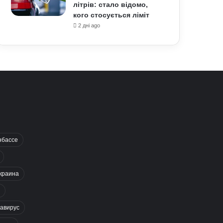
літрів: стало відомо,
кого стосується ліміт
2 дні ago
нбассе
краина
авирус