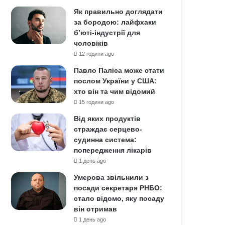
Як правильно доглядати
за бородою: лайфхаки
б’юті-індустрії для
чоловіків
12 години ago
Павло Паліса може стати
послом України у США:
хто він та чим відомий
15 години ago
Від яких продуктів
страждає серцево-
судинна система:
попередження лікарів
1 день ago
Умєрова звільнили з
посади секретаря РНБО:
стало відомо, яку посаду
він отримав
1 день ago