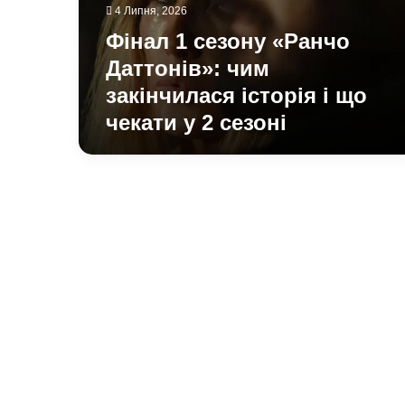
закінчилася
4 Липня, 2026
історія
Фінал 1 сезону «Ранчо
і
що
Даттонів»: чим
чекати
закінчилася історія і що
у
чекати у 2 сезоні
2
сезоні