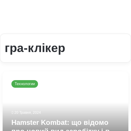
гра-клікер
Hamster
Kombat:
Технологии
що
відомо
про
новий
вид
20 Травня, 2024
заробітку
Hamster Kombat: що відомо
і
в