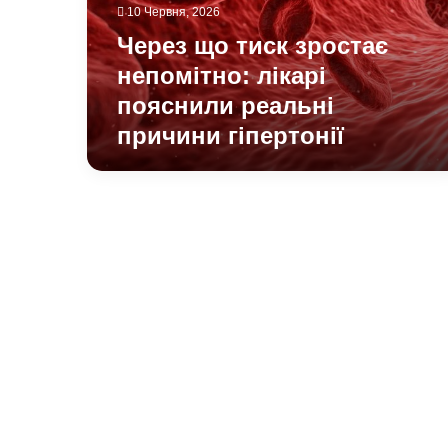
пояснили
10 Червня, 2026
реальні
Через що тиск зростає
причини
гіпертонії
непомітно: лікарі
пояснили реальні
причини гіпертонії