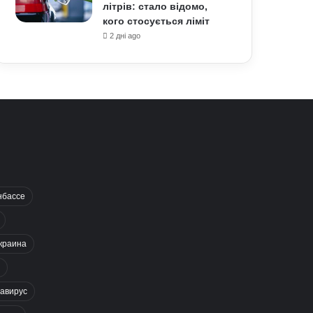
літрів: стало відомо,
кого стосується ліміт
2 дні ago
нбассе
краина
авирус