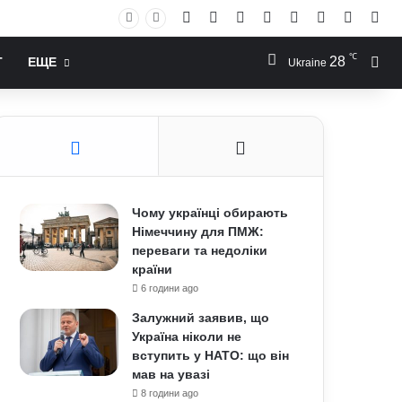
Facebook
X
YouTube
Instagram
RSS
Log In
Случай
Sid
℃
28
Иск
Т
ЕЩЕ
Ukraine
Чому українці обирають
Німеччину для ПМЖ:
переваги та недоліки
країни
6 години ago
Залужний заявив, що
Україна ніколи не
вступить у НАТО: що він
мав на увазі
8 години ago