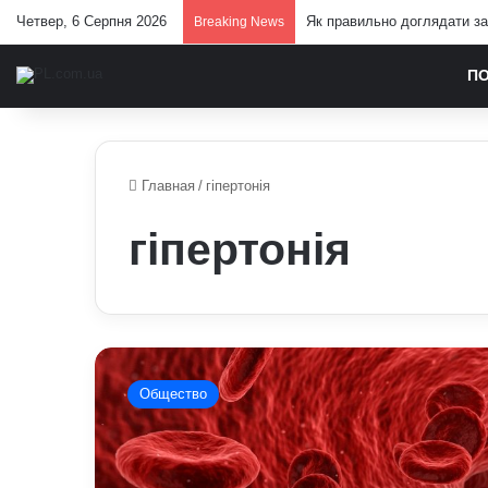
Четвер, 6 Серпня 2026
Як правильно доглядати за 
Breaking News
П
Главная
/
гіпертонія
гіпертонія
Через
що
Общество
тиск
зростає
непомітно:
лікарі