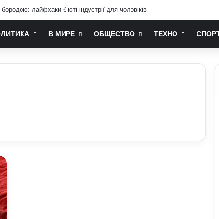
бородою: лайфхаки б’юті-індустрії для чоловіків
ОЛИТИКА
В МИРЕ
ОБЩЕСТВО
ТЕХНО
СПОР