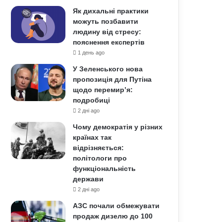
Як дихальні практики
можуть позбавити
людину від стресу:
пояснення експертів
1 день ago
У Зеленського нова
пропозиція для Путіна
щодо перемир’я:
подробиці
2 дні ago
Чому демократія у різних
країнах так
відрізняється:
політологи про
функціональність
держави
2 дні ago
АЗС почали обмежувати
продаж дизелю до 100