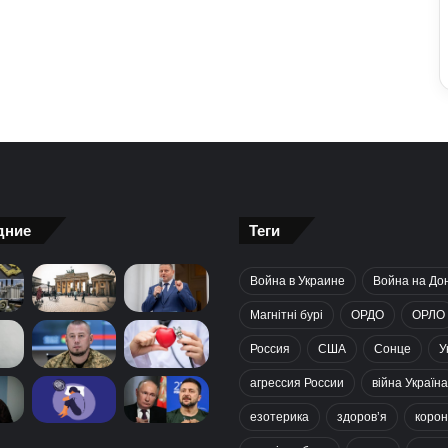
дние
Теги
Война в Украине
Война на До
Магнітні бурі
ОРДО
ОРЛО
Россия
США
Сонце
У
агрессия России
війна Україна
езотерика
здоров’я
корон