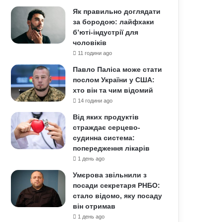
Як правильно доглядати
за бородою: лайфхаки
б’юті-індустрії для
чоловіків
11 години ago
Павло Паліса може стати
послом України у США:
хто він та чим відомий
14 години ago
Від яких продуктів
страждає серцево-
судинна система:
попередження лікарів
1 день ago
Умєрова звільнили з
посади секретаря РНБО:
стало відомо, яку посаду
він отримав
1 день ago