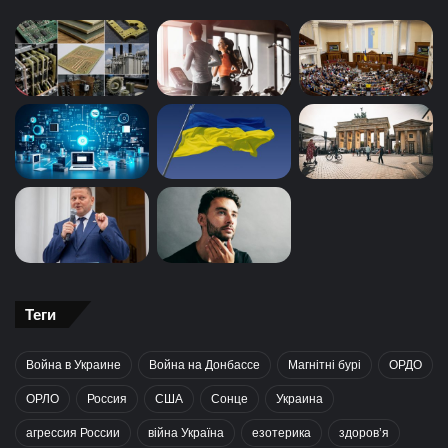
Теги
Война в Украине
Война на Донбассе
Магнітні бурі
ОРДО
ОРЛО
Россия
США
Сонце
Украина
агрессия России
війна Україна
езотерика
здоров’я