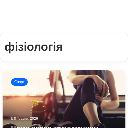
фізіологія
Чому
перед
Спорт
тренуванням
бажано
робити
масаж
стоп:
висновок
8 Травня, 2026
науковців