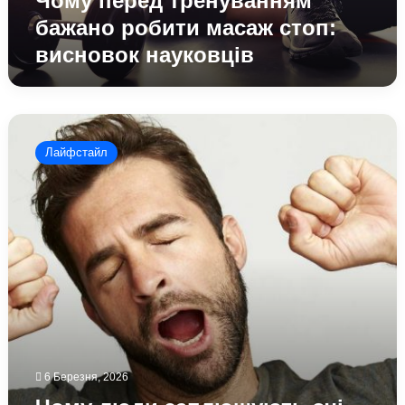
Чому перед тренуванням
бажано робити масаж стоп:
висновок науковців
Чому
люди
Лайфстайл
заплющують
очі,
коли
люди
позіхають:
незвичайна
фізіологія
організму
6 Березня, 2026