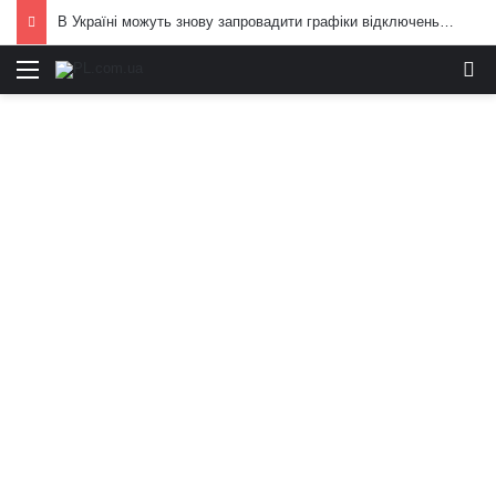
В Україні можуть знову запровадити графіки відключень електроенергії: що вже відомо
Меню
И