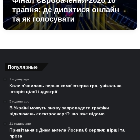
Фінал Євробачення-2026 16
травня: де дивитися онлайн
та як голосувати
Популярные
1 годину ago
Коли з’явилась перша комп’ютерна гра: унікальна
історія цілої індустрії
5 години ago
В Україні можуть знову запровадити графіки
відключень електроенергії: що вже відомо
21 годину ago
Привітання з Днем ангела Йосипа 8 серпня: вірші та
проза