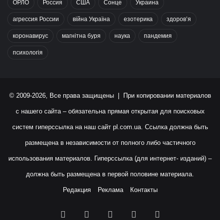
ОРЛО
Россия
США
Сонце
Украина
агрессия России
війна Україна
езотерика
здоров’я
коронавирус
магнітна буря
наука
пандемия
психологія
© 2009-2026, Все права защищены | При копировании материалов
с нашего сайта – обязательна прямая открытая для поисковых
систем гиперссылка на наш сайт
pl.com.ua
. Ссылка должна быть
размещена в независимости от полного либо частичного
использования материалов. Гиперссылка (для интернет- изданий) –
должна быть размещена в первой половине материала.
Редакция
Реклама
Контакты
Facebook
X
YouTube
Instagram
RSS