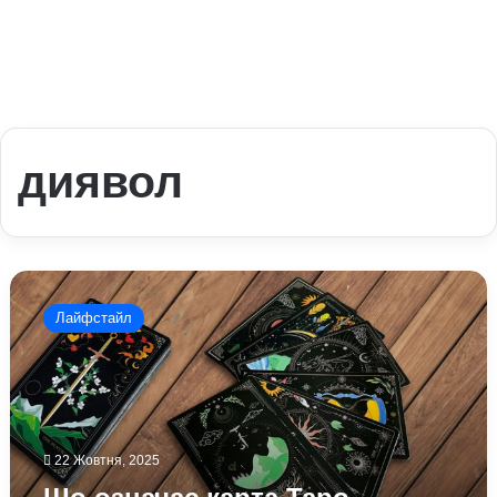
диявол
Що
означає
Лайфстайл
карта
Таро
«Диявол»:
пояснення
тарологів
22 Жовтня, 2025