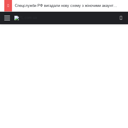
Спецслужби РФ вигадали нову схему з жіночими акаунтами в Україні: як виманюють військових
Меню
И