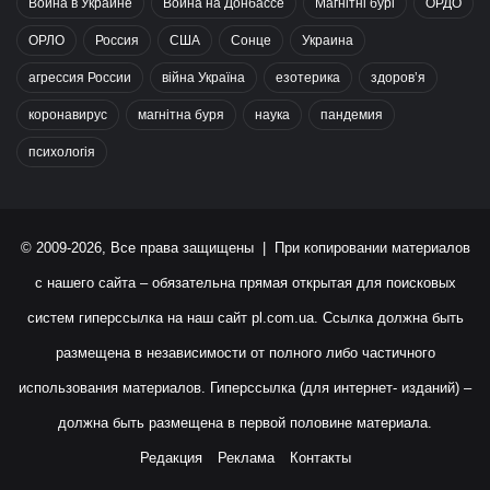
Война в Украине
Война на Донбассе
Магнітні бурі
ОРДО
ОРЛО
Россия
США
Сонце
Украина
агрессия России
війна Україна
езотерика
здоров’я
коронавирус
магнітна буря
наука
пандемия
психологія
© 2009-2026, Все права защищены | При копировании материалов
с нашего сайта – обязательна прямая открытая для поисковых
систем гиперссылка на наш сайт
pl.com.ua
. Ссылка должна быть
размещена в независимости от полного либо частичного
использования материалов. Гиперссылка (для интернет- изданий) –
должна быть размещена в первой половине материала.
Редакция
Реклама
Контакты