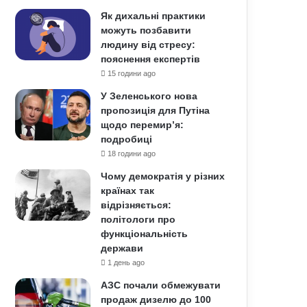
Як дихальні практики
можуть позбавити
людину від стресу:
пояснення експертів
15 години ago
У Зеленського нова
пропозиція для Путіна
щодо перемир’я:
подробиці
18 години ago
Чому демократія у різних
країнах так
відрізняється:
політологи про
функціональність
держави
1 день ago
АЗС почали обмежувати
продаж дизелю до 100