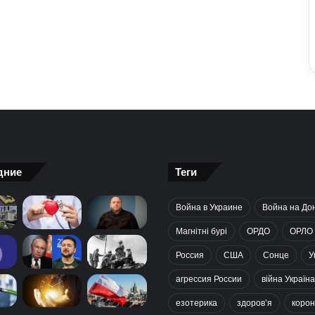
дние
Теги
Война в Украине
Война на До
Магнітні бурі
ОРДО
ОРЛО
Россия
США
Сонце
У
агрессия России
війна Україна
езотерика
здоров’я
корон