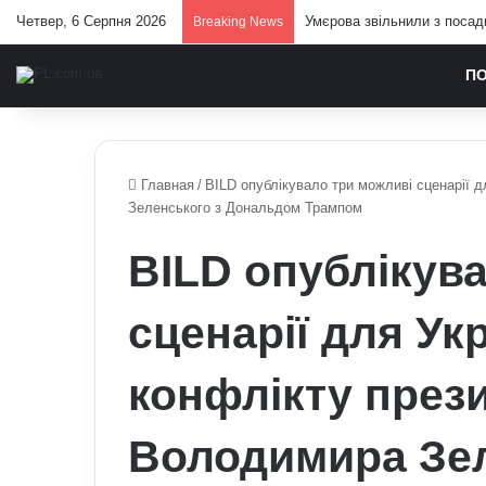
Четвер, 6 Серпня 2026
Як дихальні практики можу
Breaking News
П
Главная
/
BILD опублікувало три можливі сценарії 
Зеленського з Дональдом Трампом
BILD опублікув
сценарії для Ук
конфлікту през
Володимира Зел