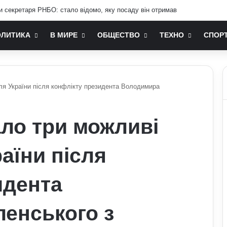
ть позбавити людину від стресу: пояснення експертів
ОЛИТИКА
В МИРЕ
ОБЩЕСТВО
ТЕХНО
СПОР
для України після конфлікту президента Володимира
ало три можливі
раїни після
идента
енського з