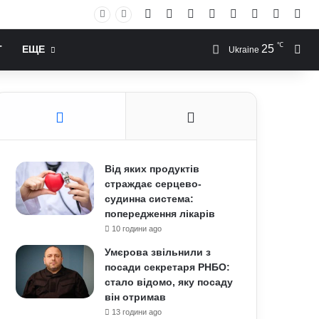
Facebook
X
YouTube
Instagram
RSS
Log In
Случай
Sid
℃
25
Иск
Т
ЕЩЕ
Ukraine
Від яких продуктів
страждає серцево-
судинна система:
попередження лікарів
10 години ago
Умєрова звільнили з
посади секретаря РНБО:
стало відомо, яку посаду
він отримав
13 години ago