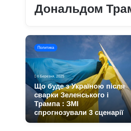
Дональдом Тра
Що
буде
Политика
з
Україною
після
сварки
Зеленського
6 Березня, 2025
і
Що буде з Україною після
Трампа
:
сварки Зеленського і
ЗМІ
Трампа : ЗМІ
спрогнозували
спрогнозували 3 сценарії
3
сценарії