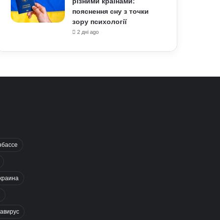
різними країнами:
пояснення сну з точки
зору психології
2 дні ago
нбассе
краина
авирус