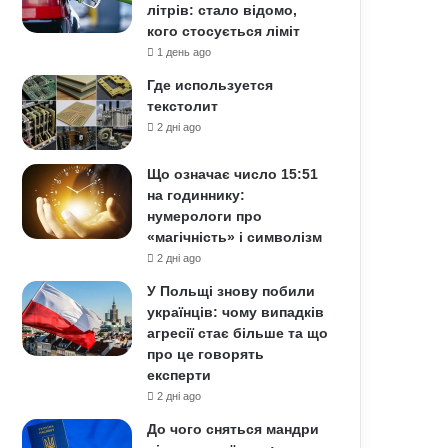
літрів: стало відомо,
кого стосується ліміт
1 день ago
Где используется
текстолит
2 дні ago
Що означає число 15:51
на годиннику:
нумерологи про
«магічність» і символізм
2 дні ago
У Польщі знову побили
українців: чому випадків
агресії стає більше та що
про це говорять
експерти
2 дні ago
До чого сняться мандри