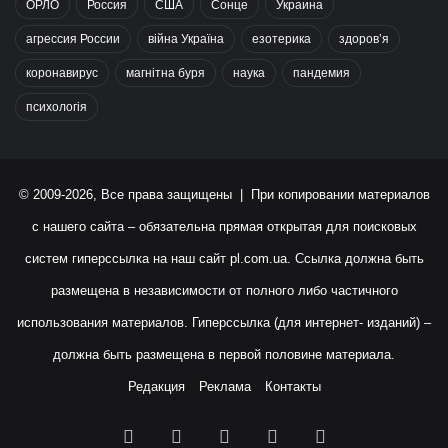
ОРЛО
Россия
США
Сонце
Украина
агрессия России
війна Україна
езотерика
здоров’я
коронавирус
магнітна буря
наука
пандемия
психологія
© 2009-2026, Все права защищены | При копировании материалов
с нашего сайта – обязательна прямая открытая для поисковых
систем гиперссылка на наш сайт
pl.com.ua
. Ссылка должна быть
размещена в независимости от полного либо частичного
использования материалов. Гиперссылка (для интернет- изданий) –
должна быть размещена в первой половине материала.
Редакция
Реклама
Контакты
Facebook
X
YouTube
Instagram
RSS