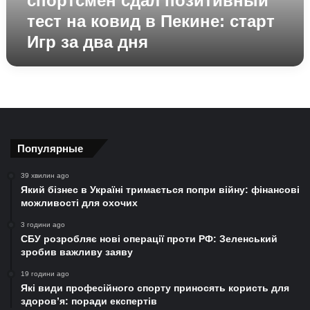
спортсмен сдал позитивный
старт
тест на ковид в Пекине: старт
Игр
Игр за два дня
за
два
дня
Популярные
39 хвилин ago
Який бізнес в Україні тримається попри війну: фінансові
можливості для охочих
3 години ago
СБУ розробляє нові операції проти РФ: Зеленський
зробив важливу заяву
19 години ago
Які види професійного спорту приносять користь для
здоров’я: поради експертів