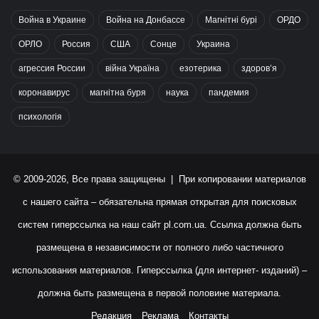
Война в Украине
Война на Донбассе
Магнітні бурі
ОРДО
ОРЛО
Россия
США
Сонце
Украина
агрессия России
війна Україна
езотерика
здоров’я
коронавирус
магнітна буря
наука
пандемия
психологія
© 2009-2026, Все права защищены | При копировании материалов
с нашего сайта – обязательна прямая открытая для поисковых
систем гиперссылка на наш сайт
pl.com.ua
. Ссылка должна быть
размещена в независимости от полного либо частичного
использования материалов. Гиперссылка (для интернет- изданий) –
должна быть размещена в первой половине материала.
Редакция
Реклама
Контакты