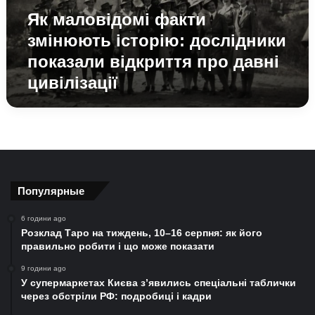
відкриття
Як маловідомі факти
про
давні
змінюють історію: дослідники
цивілізації
показали відкриття про давні
цивілізації
Популярные
6 години ago
Розклад Таро на тиждень, 10–16 серпня: як його
правильно робити і що може показати
9 години ago
У супермаркетах Києва з’явились спеціальні таблички
через обстріли РФ: подробиці і кадри