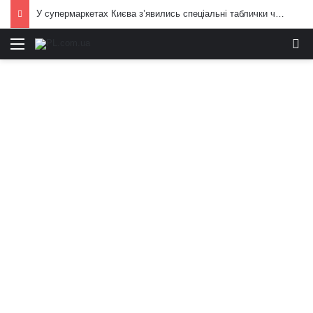
У супермаркетах Києва з’явились спеціальні таблички через обстріли РФ: подробиці і кадри
Меню
И