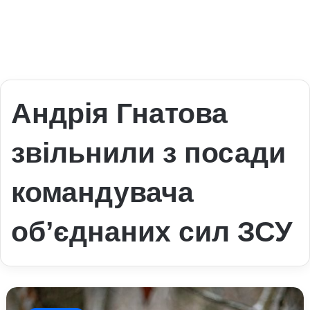
Андрія Гнатова
звільнили з посади
командувача
об’єднаних сил ЗСУ
Зеленський
звільнив