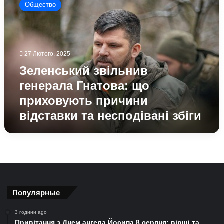
Общество
генерала
Гнатова:
що
приховують
причини
27 Лютого, 2025
відставки
Зеленський звільнив
та
несподівані
генерала Гнатова: що
збіги
приховують причини
відставки та несподівані збіги
Популярные
3 години ago
Привітання з Днем ангела Йосипа 8 серпня: вірші та