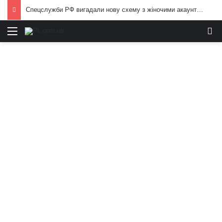
Спецслужби РФ вигадали нову схему з жіночими акаунтами в Україні: як виманюють військових
Меню
И