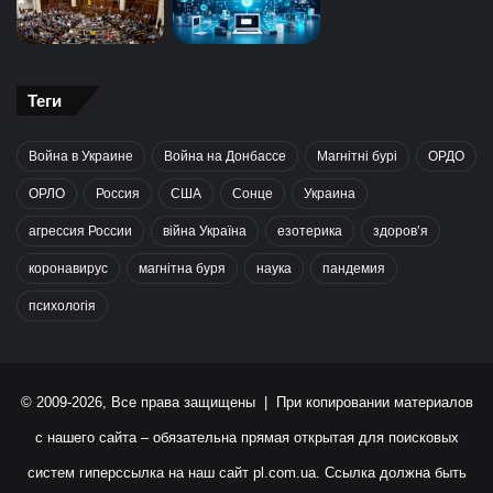
Теги
Война в Украине
Война на Донбассе
Магнітні бурі
ОРДО
ОРЛО
Россия
США
Сонце
Украина
агрессия России
війна Україна
езотерика
здоров’я
коронавирус
магнітна буря
наука
пандемия
психологія
© 2009-2026, Все права защищены | При копировании материалов
с нашего сайта – обязательна прямая открытая для поисковых
систем гиперссылка на наш сайт
pl.com.ua
. Ссылка должна быть