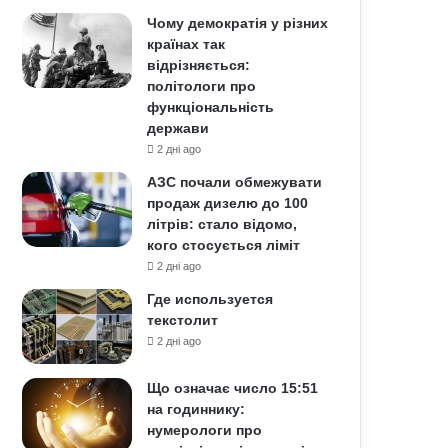
Чому демократія у різних
країнах так
відрізняється:
політологи про
функціональність
держави
2 дні ago
АЗС почали обмежувати
продаж дизелю до 100
літрів: стало відомо,
кого стосується ліміт
2 дні ago
Где используется
текстолит
2 дні ago
Що означає число 15:51
на годиннику:
нумерологи про