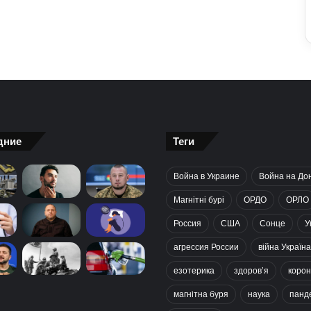
дние
Теги
Война в Украине
Война на До
Магнітні бурі
ОРДО
ОРЛО
Россия
США
Сонце
У
агрессия России
війна Україна
езотерика
здоров’я
корон
магнітна буря
наука
панд