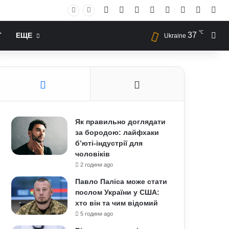
Facebook
X
YouTube
Instagram
RSS
Log In
Случай
Sid
℃
37
Иск
Т
ЕЩЕ
Ukraine
Як правильно доглядати
за бородою: лайфхаки
б’юті-індустрії для
чоловіків
2 години ago
Павло Паліса може стати
послом України у США:
хто він та чим відомий
5 години ago