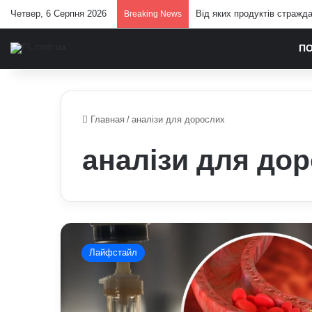
Четвер, 6 Серпня 2026
Від яких продуктів стражд
Breaking News
П
Главная
/
аналізи для дорослих
аналізи для до
Які
медичні
Лайфстайл
аналізи
треба
здавати
щорічно: