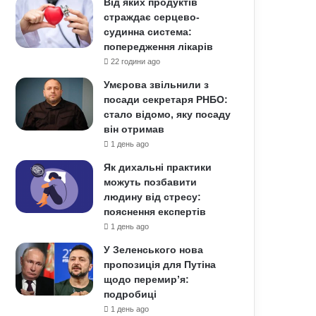
Від яких продуктів
страждає серцево-
судинна система:
попередження лікарів
22 години ago
Умєрова звільнили з
посади секретаря РНБО:
стало відомо, яку посаду
він отримав
1 день ago
Як дихальні практики
можуть позбавити
людину від стресу:
пояснення експертів
1 день ago
У Зеленського нова
пропозиція для Путіна
щодо перемир’я:
подробиці
1 день ago