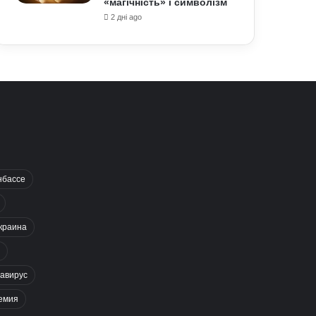
«магічність» і символізм
2 дні ago
нбассе
краина
авирус
емия