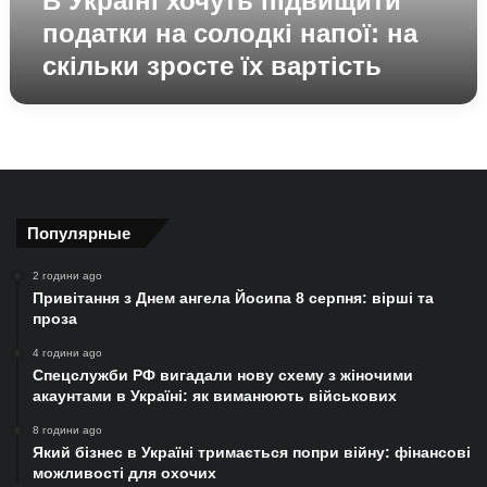
В Україні хочуть підвищити
зросте
податки на солодкі напої: на
їх
скільки зросте їх вартість
вартість
Популярные
2 години ago
Привітання з Днем ангела Йосипа 8 серпня: вірші та
проза
4 години ago
Спецслужби РФ вигадали нову схему з жіночими
акаунтами в Україні: як виманюють військових
8 години ago
Який бізнес в Україні тримається попри війну: фінансові
можливості для охочих