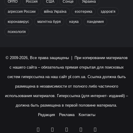
ОРЛО
Россия
США
Сонце
Украина
агрессия России
війна Україна
езотерика
здоров’я
коронавирус
магнітна буря
наука
пандемия
психологія
© 2009-2026, Все права защищены | При копировании материалов
с нашего сайта – обязательна прямая открытая для поисковых
систем гиперссылка на наш сайт
pl.com.ua
. Ссылка должна быть
размещена в независимости от полного либо частичного
использования материалов. Гиперссылка (для интернет- изданий) –
должна быть размещена в первой половине материала.
Редакция
Реклама
Контакты
Facebook
X
YouTube
Instagram
RSS