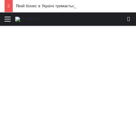
Який бізнес в Україні тримається попри війну: фінансові можливості для охочих
Меню
И