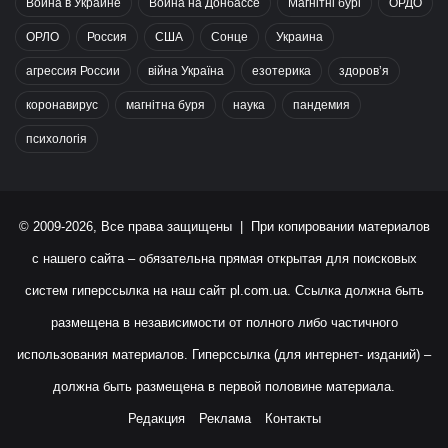
Война в Украине
Война на Донбассе
Магнітні бурі
ОРДО
ОРЛО
Россия
США
Сонце
Украина
агрессия России
війна Україна
езотерика
здоров’я
коронавирус
магнітна буря
наука
пандемия
психологія
© 2009-2026, Все права защищены | При копировании материалов
с нашего сайта – обязательна прямая открытая для поисковых
систем гиперссылка на наш сайт
pl.com.ua
. Ссылка должна быть
размещена в независимости от полного либо частичного
использования материалов. Гиперссылка (для интернет- изданий) –
должна быть размещена в первой половине материала.
Редакция
Реклама
Контакты