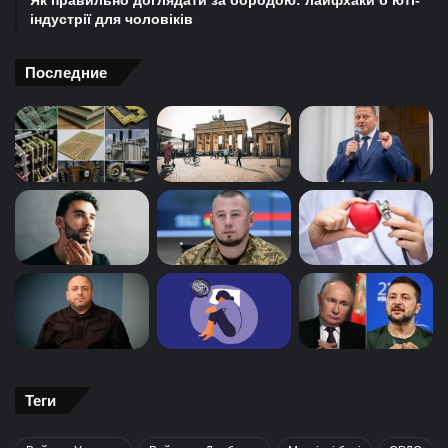
Як правильно доглядати за бородою: лайфхаки б’юті-
індустрії для чоловіків
Последние
Теги