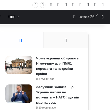
Facebook
X
YouTube
Instagram
RSS
Log In
Случай
Sid
℃
26
Иск
Т
ЕЩЕ
Ukraine
Чому українці обирають
Німеччину для ПМЖ:
переваги та недоліки
країни
8 години ago
Залужний заявив, що
Україна ніколи не
вступить у НАТО: що він
мав на увазі
10 години ago