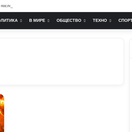
послом України у США: хто він та чим відомий
ОЛИТИКА
В МИРЕ
ОБЩЕСТВО
ТЕХНО
СПОР