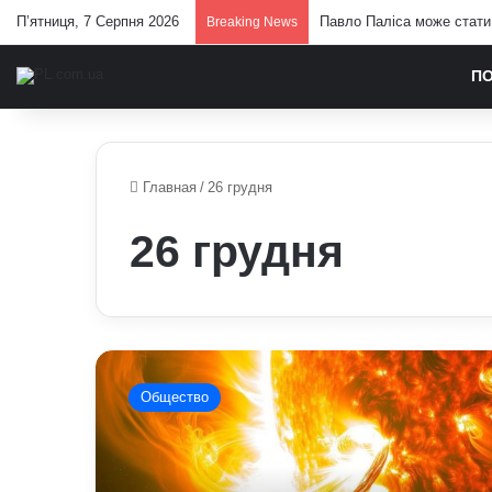
П’ятниця, 7 Серпня 2026
Павло Паліса може стати 
Breaking News
П
Главная
/
26 грудня
26 грудня
Прогноз
магнітних
Общество
бур
на
26
грудня: