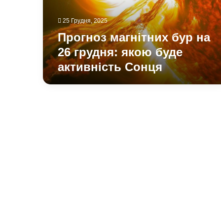
якою
буде
25 Грудня, 2025
активність
Сонця
Прогноз магнітних бур на
26 грудня: якою буде
активність Сонця