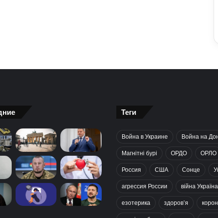
дние
Теги
Война в Украине
Война на До
Магнітні бурі
ОРДО
ОРЛО
Россия
США
Сонце
У
агрессия России
війна Україна
езотерика
здоров’я
корон