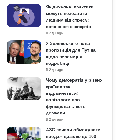
Як дихальні практики
можуть позбавити
людину від стресу:
пояснення експертів
2 дні ago
У Зеленського нова
пропозиція для Путіна
щодо перемир’я:
подробиці
2 дні ago
Чому демократія у різних
країнах так
відрізняється:
політологи про
функціональність
держави
2 дні ago
АЗС почали обмежувати
продаж дизелю до 100