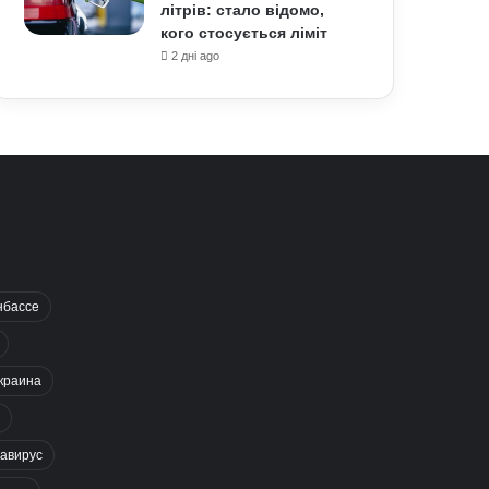
літрів: стало відомо,
кого стосується ліміт
2 дні ago
нбассе
краина
авирус