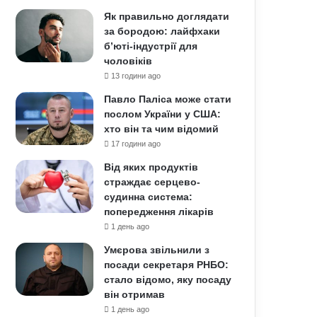
Як правильно доглядати
за бородою: лайфхаки
б’юті-індустрії для
чоловіків
13 години ago
Павло Паліса може стати
послом України у США:
хто він та чим відомий
17 години ago
Від яких продуктів
страждає серцево-
судинна система:
попередження лікарів
1 день ago
Умєрова звільнили з
посади секретаря РНБО:
стало відомо, яку посаду
він отримав
1 день ago