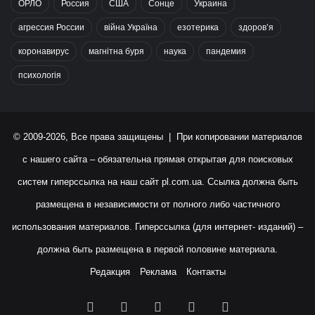
ОРЛО
Россия
США
Сонце
Украина
агрессия России
війна Україна
езотерика
здоров’я
коронавирус
магнітна буря
наука
пандемия
психологія
© 2009-2026, Все права защищены | При копировании материалов
с нашего сайта – обязательна прямая открытая для поисковых
систем гиперссылка на наш сайт
pl.com.ua
. Ссылка должна быть
размещена в независимости от полного либо частичного
использования материалов. Гиперссылка (для интернет- изданий) –
должна быть размещена в первой половине материала.
Редакция
Реклама
Контакты
Facebook
X
YouTube
Instagram
RSS