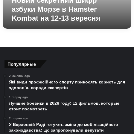
Новий секретний шифр
13
азбуки Морзе в Hamster
вересня
Kombat на 12-13 вересня
Популярные
2 хвилини ago
Які види професійного спорту приносять користь для
здоров’я: поради експертів
1 годину ago
Лучшие боевики в 2026 году: 12 фильмов, которые
стоит посмотреть
2 години ago
У Верховній Раді готують зміни до мобілізаційного
законодавства: що запропонували депутати