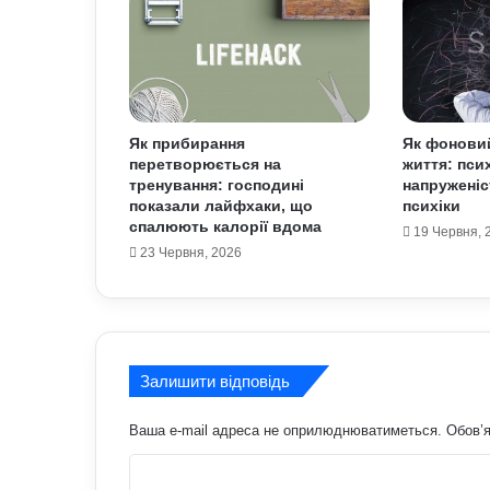
Як прибирання
Як фоновий
перетворюється на
життя: пси
тренування: господині
напруженіст
показали лайфхаки, що
психіки
спалюють калорії вдома
19 Червня, 
23 Червня, 2026
Залишити відповідь
Ваша e-mail адреса не оприлюднюватиметься.
Обов’я
К