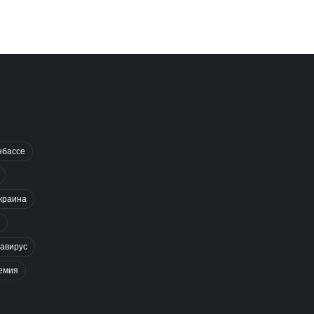
нбассе
краина
авирус
емия