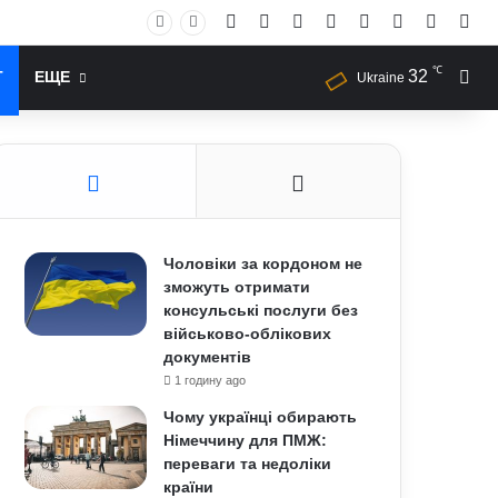
Facebook
X
YouTube
Instagram
RSS
Log In
Случай
Sid
℃
32
Иск
Т
ЕЩЕ
Ukraine
Чоловіки за кордоном не
зможуть отримати
консульські послуги без
військово-облікових
документів
1 годину ago
Чому українці обирають
Німеччину для ПМЖ:
переваги та недоліки
країни