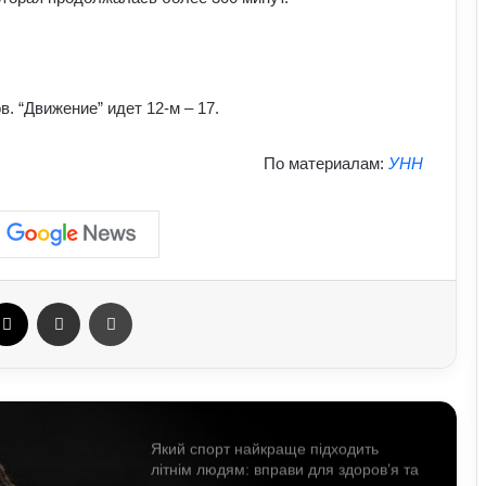
Як дихальні практики можуть
позбавити людину від стресу:
пояснення експертів
. “Движение” идет 12-м – 17.
Як виникла історія армрестлінгу:
По материалам:
УНН
шлях від розваги до професійного
спорту
Чому неправильне харчування
шкодить спорту: продукти, що
знижують ефективність тренувань
ebook
X
Отправить e-mail
Печать
Який спорт найкраще підходить
літнім людям: вправи для здоров’я та
довголіття
Як на нас впливають мотивуючі
фільми про спорт: думка спеціалістів