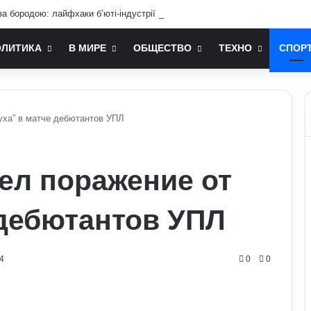
а бородою: лайфхаки б’юті-індустрії для чоловіків
ОЛИТИКА
В МИРЕ
ОБЩЕСТВО
ТЕХНО
СПОР
уха” в матче дебютантов УПЛ
ел поражение от
 дебютантов УПЛ
4
0
0