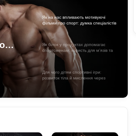
Як білок у продуктах допомагає
спортсменам: користь для м’язів та
відновлення
Для чого дітям спортивні ігри:
нам:
розвиток тіла й мислення через
активність
Як правильно готуватися до спорту:
прості кроки, що захищають тіло від
о
перевантажень
стів
Як спортивне харчування впливає на
тіло: протеїни та добавки у реальних
результатах тренувань
Як плавання рятує тіло від
перевантажень: тренери показали