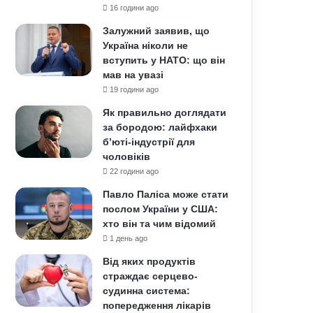
16 години ago
Залужний заявив, що
Україна ніколи не
вступить у НАТО: що він
мав на увазі
19 години ago
Як правильно доглядати
за бородою: лайфхаки
б’юті-індустрії для
чоловіків
22 години ago
Павло Паліса може стати
послом України у США:
хто він та чим відомий
1 день ago
Від яких продуктів
страждає серцево-
судинна система:
попередження лікарів