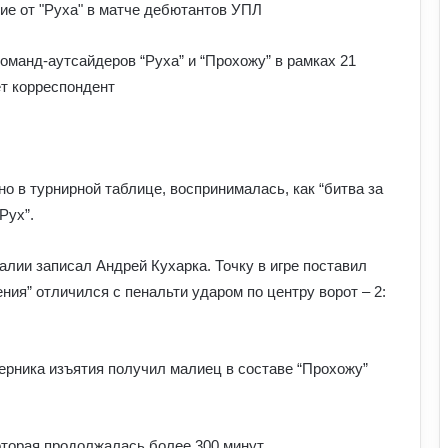
Як білок у продуктах допомагає
спортсменам: користь для м’язів та
оманд-аутсайдеров “Руха” и “Прохожу” в рамках 21
відновлення
т корреспондент
Для чого дітям спортивні ігри:
розвиток тіла й мислення через
активність
о в турнирной таблице, воспринималась, как “битва за
Рух”.
Як правильно готуватися до спорту:
прості кроки, що захищають тіло від
перевантажень
алии записал Андрей Кухарка. Точку в игре поставил
ия” отличился с пенальти ударом по центру ворот – 2:
Як спортивне харчування впливає на
тіло: протеїни та добавки у реальних
результатах тренувань
перника изъятия получил малиец в составе “Прохожу”
Як плавання рятує тіло від
перевантажень: тренери показали
сенсаційні ефекти водного спорту
оторая продолжалась более 300 минут.