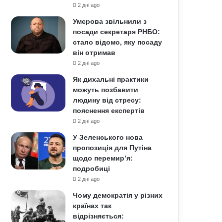
2 дні ago
Умєрова звільнили з
посади секретаря РНБО:
стало відомо, яку посаду
він отримав
2 дні ago
Як дихальні практики
можуть позбавити
людину від стресу:
пояснення експертів
2 дні ago
У Зеленського нова
пропозиція для Путіна
щодо перемир’я:
подробиці
2 дні ago
Чому демократія у різних
країнах так
відрізняється: