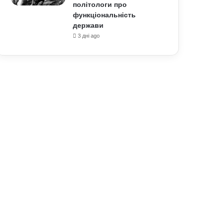
політологи про
функціональність
держави
3 дні ago