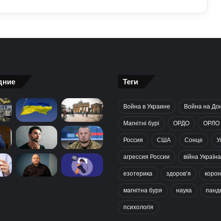
дние
Теги
Война в Украине
Война на До
Магнітні бурі
ОРДО
ОРЛО
Россия
США
Сонце
У
агрессия России
війна Україна
езотерика
здоров’я
корон
магнітна буря
наука
панд
психологія