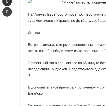
Печать
На “Арене Львов” состоялось противостояние к
тура чемпионата Украины по футболу, сообщае
Детали
Встреча команд, которые расположены примерн
шесть очков”, победителем из которой вышел “
Эффектный гол в свой активе на 66 минуте бат
нападающий Кондраков. Представитель “Движен
0.
В дополнительное время за игру коленом у со
Багайоко.
Отметим, львовяне прервали “сухую” серию, к