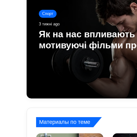
Спорт
Спорт
3 тижні ago
3 тижні ago
Як білок у продуктах
допомагає спортсме
користь для м’язів та
Як на нас впливають
відновлення
мотивуючі фільми пр
спорт: думка спеціалі
Материалы по теме