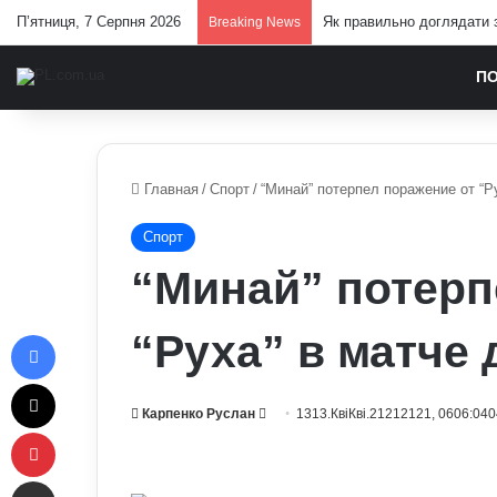
П’ятниця, 7 Серпня 2026
Як правильно доглядати з
Breaking News
П
Главная
/
Спорт
/
“Минай” потерпел поражение от “Р
Спорт
“Минай” потерп
Facebook
“Руха” в матче
X
Send
Карпенко Руслан
1313.КвіКві.21212121, 0606:040
Pinterest
an
email
Отправить e-mail