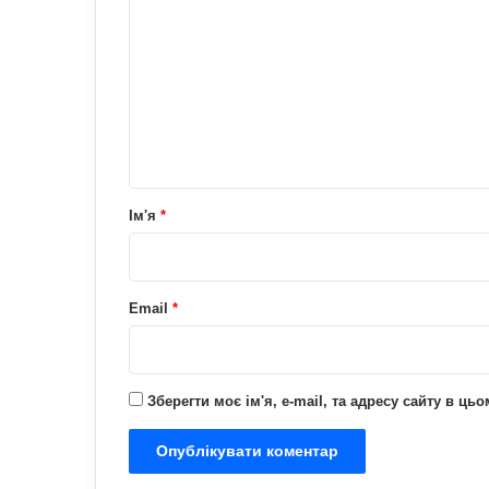
о
м
е
н
т
а
р
Ім'я
*
*
Email
*
Зберегти моє ім'я, e-mail, та адресу сайту в ц