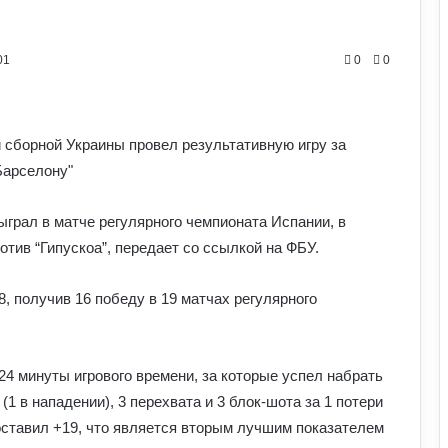
01
0
0
Як на нас впливають мотивуючі
фільми про спорт: думка спеціалістів
грал в матче регулярного чемпионата Испании, в
отив “Гипускоа”, передает со ссылкой на ФБУ.
Як білок у продуктах допомагає
спортсменам: користь для м’язів та
, получив 16 победу в 19 матчах регулярного
відновлення
Для чого дітям спортивні ігри:
24 минуты игрового времени, за которые успел набрать
розвиток тіла й мислення через
активність
(1 в нападении), 3 перехвата и 3 блок-шота за 1 потери
оставил +19, что является вторым лучшим показателем