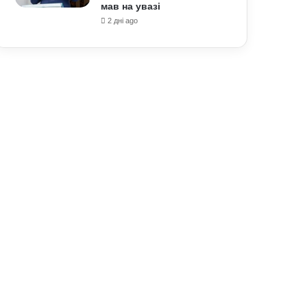
мав на увазі
2 дні ago