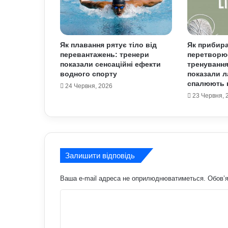
Як плавання рятує тіло від
Як прибир
перевантажень: тренери
перетворю
показали сенсаційні ефекти
тренування
водного спорту
показали л
спалюють к
24 Червня, 2026
23 Червня, 
Залишити відповідь
Ваша e-mail адреса не оприлюднюватиметься.
Обов’я
К
о
м