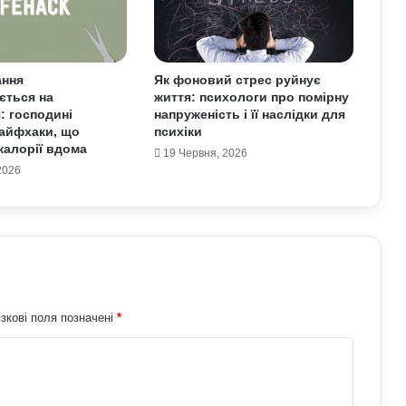
Як правильно готуватися до спорту:
прості кроки, що захищають тіло від
перевантажень
ання
Як фоновий стрес руйнує
ється на
життя: психологи про помірну
Як спортивне харчування впливає на
: господині
напруженість і її наслідки для
тіло: протеїни та добавки у реальних
айфхаки, що
психіки
результатах тренувань
алорії вдома
19 Червня, 2026
2026
Які види професійного спорту
приносять користь для здоров’я:
поради експертів
Як дихальні практики можуть
позбавити людину від стресу:
пояснення експертів
зкові поля позначені
*
Як виникла історія армрестлінгу:
шлях від розваги до професійного
спорту