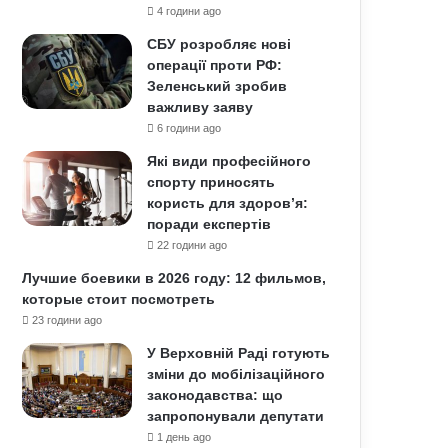
4 години ago
СБУ розробляє нові
операції проти РФ:
Зеленський зробив
важливу заяву
6 години ago
Які види професійного
спорту приносять
користь для здоров’я:
поради експертів
22 години ago
Лучшие боевики в 2026 году: 12 фильмов,
которые стоит посмотреть
23 години ago
У Верховній Раді готують
зміни до мобілізаційного
законодавства: що
запропонували депутати
1 день ago