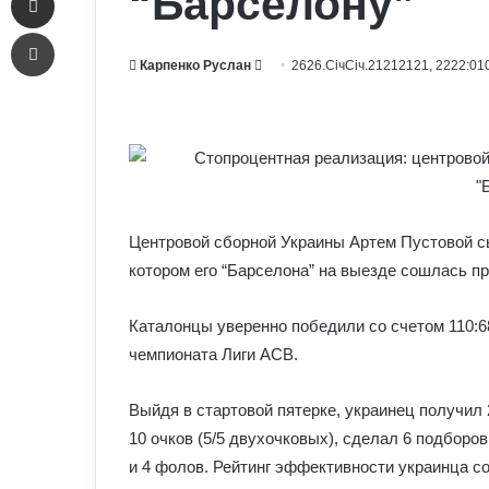
“Барселону”
Печать
Send
Карпенко Руслан
2626.СічСіч.21212121, 2222:01
an
email
Центровой сборной Украины Артем Пустовой сы
котором его “Барселона” на выезде сошлась пр
Каталонцы уверенно победили со счетом 110:68
чемпионата Лиги АСВ.
Выйдя в стартовой пятерке, украинец получил 
10 очков (5/5 двухочковых), сделал 6 подборов 
и 4 фолов. Рейтинг эффективности украинца с