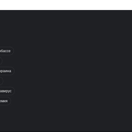
нбассе
краина
авирус
емия