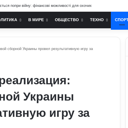
ії проти РФ: Зеленський зробив важливу заяву
ОЛИТИКА
В МИРЕ
ОБЩЕСТВО
ТЕХНО
СПОР
вой сборной Украины провел результативную игру за
реализация:
ной Украины
ативную игру за