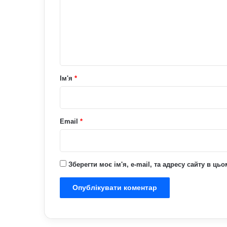
е
н
т
а
р
Ім'я
*
*
Email
*
Зберегти моє ім'я, e-mail, та адресу сайту в ц