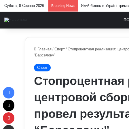
Субота, 8 Серпня 2026
СБУ розробляє нові операц
Breaking News
П
Главная
/
Спорт
/
Стопроцентная реализация: центро
“Барселону”
Спорт
Стопроцентная 
Facebook
центровой сбор
X
провел результ
Pinterest
Отправить e-mail