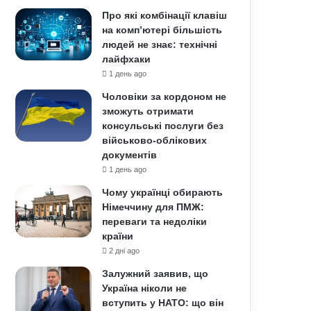
Про які комбінації клавіш
на комп’ютері більшість
людей не знає: технічні
лайфхаки
1 день ago
Чоловіки за кордоном не
зможуть отримати
консульські послуги без
військово-облікових
документів
1 день ago
Чому українці обирають
Німеччину для ПМЖ:
переваги та недоліки
країни
2 дні ago
Залужний заявив, що
Україна ніколи не
вступить у НАТО: що він