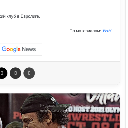
Як правильно готуватися до спорту:
прості кроки, що захищають тіло від
перевантажень
ий клуб в Евролиге.
Як спортивне харчування впливає на
По материалам:
УНН
тіло: протеїни та добавки у реальних
результатах тренувань
Які види професійного спорту
приносять користь для здоров’я:
поради експертів
ebook
X
Отправить e-mail
Печать
Як дихальні практики можуть
позбавити людину від стресу:
пояснення експертів
Як виникла історія армрестлінгу:
шлях від розваги до професійного
спорту