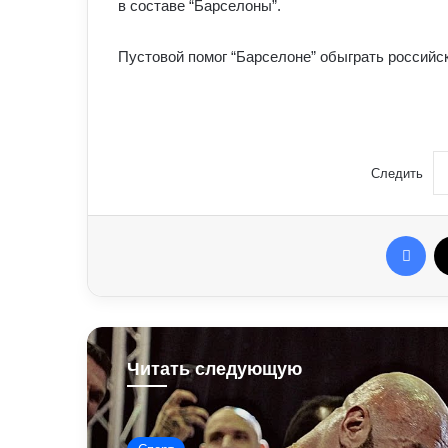
в составе “Барселоны”.
Пустовой помог “Барселоне” обыграть российск
Следить
Fac
Читать следующую