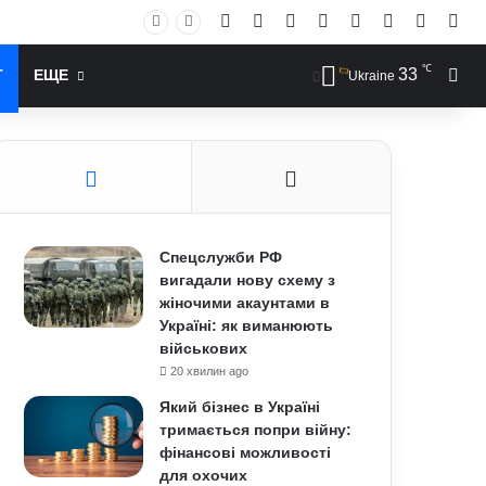
Facebook
X
YouTube
Instagram
RSS
Log In
Случай
Sid
℃
33
Иск
Т
ЕЩЕ
Ukraine
Спецслужби РФ
вигадали нову схему з
жіночими акаунтами в
Україні: як виманюють
військових
20 хвилин ago
Який бізнес в Україні
тримається попри війну:
фінансові можливості
для охочих