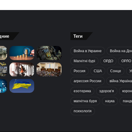
дние
Теги
Война в Украине
Война на До
Магнітні бурі
ОРДО
ОРЛО
Россия
США
Сонце
У
агрессия России
війна Україна
езотерика
здоров’я
корон
магнітна буря
наука
панд
психологія