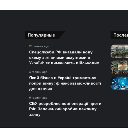
Популярные
После
20 хвилин ago
Спецслужби РФ вигадали нову
схему з жіночими акаунтами в
Україні: як виманюють військових
4 години ago
Який бізнес в Україні тримається
попри війну: фінансові можливості
для охочих
6 години ago
СБУ розробляє нові операції проти
РФ: Зеленський зробив важливу
заяву