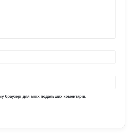
Чому неправильне харчування
шкодить спорту: продукти, що
знижують ефективність тренувань
Який спорт найкраще підходить
літнім людям: вправи для здоров’я та
довголіття
ьому браузері для моїх подальших коментарів.