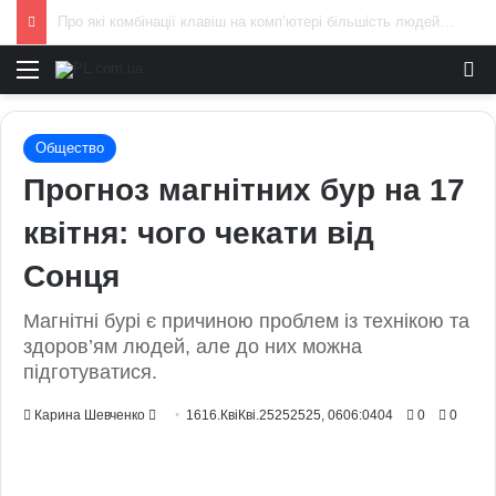
Чоловіки за кордоном не зможуть отримати консульські послуги без військово-облікових документів
Меню
И
Общество
Прогноз магнітних бур на 17
квітня: чого чекати від
Сонця
Магнітні бурі є причиною проблем із технікою та
здоров’ям людей, але до них можна
підготуватися.
Send
Карина Шевченко
1616.КвіКві.25252525, 0606:0404
0
0
an
email