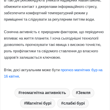
В такі дні рекомендують уникати надмірних навантажень,
обмежити контакт з джерелами інформаційного стресу,
забезпечити комфортний температурний режим у
приміщенні та слідкувати за регулярним питтям води.
Сонячна активність є природним фактором, що періодично
впливає на життя планети. І хоча сьогоднішні технології
дозволяють прогнозувати такі явища з високою точністю,
роль профілактики та свідомого ставлення до власного
здоров’я залишається ключовою.
Втім, досі актуальним може бути
прогноз магнітних бур на
16 квітня
.
геомагнітна активність
Земля
Магнітні бурі
слабкі бурі