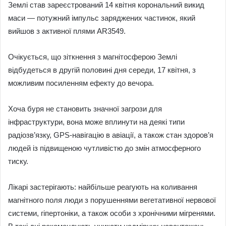
Землі став зареєстрований 14 квітня корональний викид
маси — потужний імпульс заряджених частинок, який
вийшов з активної плями AR3549.
Очікується, що зіткнення з магнітосферою Землі
відбудеться в другій половині дня середи, 17 квітня, з
можливим посиленням ефекту до вечора.
Хоча буря не становить значної загрози для
інфраструктури, вона може вплинути на деякі типи
радіозв’язку, GPS-навігацію в авіації, а також стан здоров’я
людей із підвищеною чутливістю до змін атмосферного
тиску.
Лікарі застерігають: найбільше реагують на коливання
магнітного поля люди з порушеннями вегетативної нервової
системи, гіпертоніки, а також особи з хронічними мігренями.