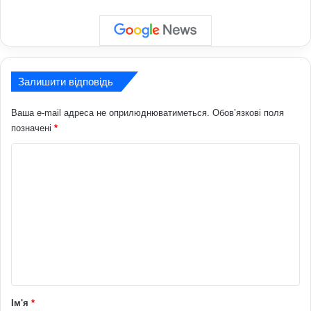
Залишити відповідь
Ваша e-mail адреса не оприлюднюватиметься.
Обов’язкові поля
позначені
*
К
о
м
е
н
т
а
р
Ім'я
*