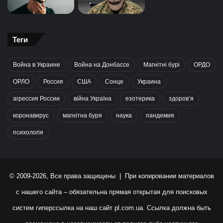
Теги
Война в Украине
Война на Донбассе
Магнітні бурі
ОРДО
ОРЛО
Россия
США
Сонце
Украина
агрессия России
війна Україна
езотерика
здоров’я
коронавирус
магнітна буря
наука
пандемия
психологія
© 2009-2026, Все права защищены | При копировании материалов
с нашего сайта – обязательна прямая открытая для поисковых
систем гиперссылка на наш сайт
pl.com.ua
. Ссылка должна быть