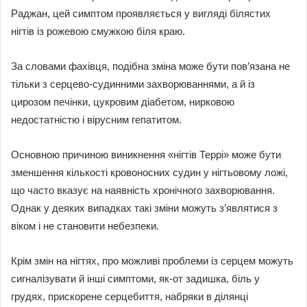
Раджан, цей симптом проявляється у вигляді білястих
нігтів із рожевою смужкою біля краю.
За словами фахівця, подібна зміна може бути пов’язана не
тільки з серцево-судинними захворюваннями, а й із
цирозом печінки, цукровим діабетом, нирковою
недостатністю і вірусним гепатитом.
Основною причиною виникнення «нігтів Террі» може бути
зменшення кількості кровоносних судин у нігтьовому ложі,
що часто вказує на наявність хронічного захворювання.
Однак у деяких випадках такі зміни можуть з’являтися з
віком і не становити небезпеки.
Крім змін на нігтях, про можливі проблеми із серцем можуть
сигналізувати й інші симптоми, як-от задишка, біль у
грудях, прискорене серцебиття, набряки в ділянці