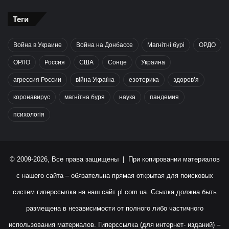
Теги
Война в Украине
Война на Донбассе
Магнітні бурі
ОРДО
ОРЛО
Россия
США
Сонце
Украина
агрессия России
війна Україна
езотерика
здоров’я
коронавирус
магнітна буря
наука
пандемия
психологія
© 2009-2026, Все права защищены | При копировании материалов
с нашего сайта – обязательна прямая открытая для поисковых
систем гиперссылка на наш сайт
pl.com.ua
. Ссылка должна быть
размещена в независимости от полного либо частичного
использования материалов. Гиперссылка (для интернет- изданий) –