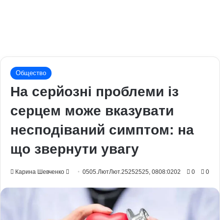
Общество
На серйозні проблеми із
серцем може вказувати
несподіваний симптом: на
що звернути увагу
Send
Карина Шевченко
0505.ЛютЛют.25252525, 0808:0202
0
0
an
email