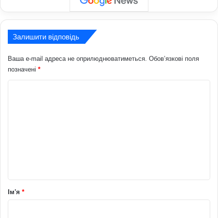
Залишити відповідь
Ваша e-mail адреса не оприлюднюватиметься.
Обов’язкові поля
позначені
*
К
о
м
е
н
т
а
р
Ім'я
*
*