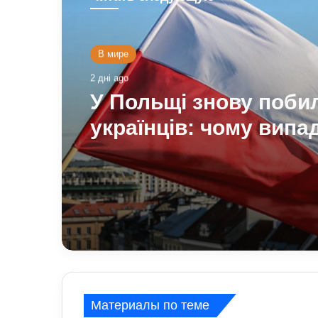
Общество
3 дні ago
На Полтавщині через
РФ стався витік
небезпечної хімічної
речовини: що вже ві
Материалы по теме