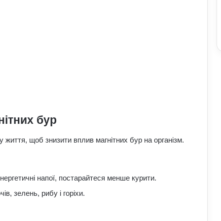
нітних бур
Чому квартири в Україні стають
мішенню злочинців: схеми, про які
життя, щоб знизити вплив магнітних бур на організм.
варто знати
Прогноз магнітних бур на 1–2 серпня:
енергетичні напої, постарайтеся менше курити.
стало відомо, чи є загроза здоров’ю
в, зелень, рибу і горіхи.
Астропрогноз на вихідні, 1–2 серпня