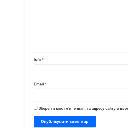
о
м
е
н
т
а
р
Ім'я
*
*
Email
*
Зберегти моє ім'я, e-mail, та адресу сайту в ц