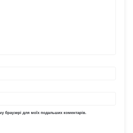
У Польщі знову побили українців:
чому випадків агресії стає більше та
що про це говорять експерти
На Полтавщині через удар РФ стався
витік небезпечної хімічної речовини:
що вже відомо
Як надмірне споживання солоного
впливає на організм: приховані
ризики для здоров’я
ьому браузері для моїх подальших коментарів.