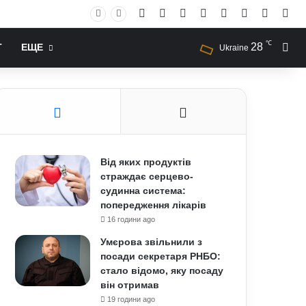
Facebook
X
YouTube
Instagram
RSS
Log In
Случай
Sid
℃
28
Иск
Т
ЕЩЕ
Ukraine
Від яких продуктів
страждає серцево-
судинна система:
попередження лікарів
16 години ago
Умєрова звільнили з
посади секретаря РНБО:
стало відомо, яку посаду
він отримав
19 години ago