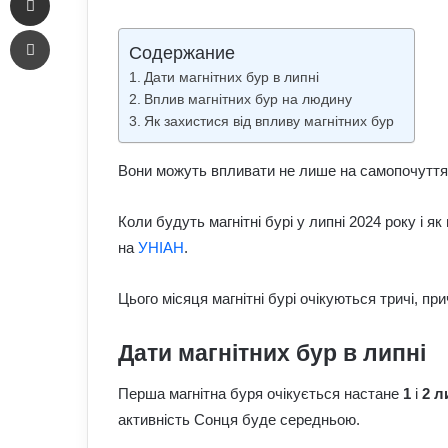
email
Печать
Содержание
Дати магнітних бур в липні
Вплив магнітних бур на людину
Як захистися від впливу магнітних бур
Вони можуть впливати не лише на самопочуття 
Коли будуть магнітні бурі у липні 2024 року і я
на
УНІАН
.
Цього місяця магнітні бурі очікуються тричі, п
Дати магнітних бур в липні
Перша магнітна буря очікується настане
1
і
2 л
активність Сонця буде середньою.