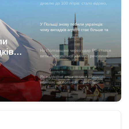
чому випадків агресії стає більше та
що про це говорять експерти
На Полтавщині через удар РФ стався
витік небезпечної хімічної речовини:
що вже відомо
 удар
Як надмірне споживання солоного
впливає на організм: приховані
ризики для здоров’я
домо
Чому квартири в Україні стають
мішенню злочинців: схеми, про які
варто знати
Прогноз магнітних бур на 1–2 серпня:
стало відомо, чи є загроза здоров’ю