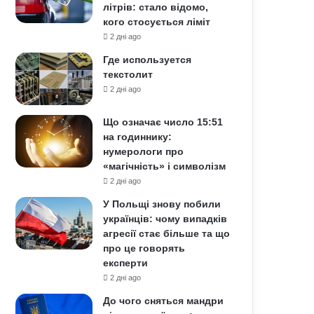
літрів: стало відомо,
кого стосується ліміт
2 дні ago
Где используется
текстолит
2 дні ago
Що означає число 15:51
на годиннику:
нумерологи про
«магічність» і символізм
2 дні ago
У Польщі знову побили
українців: чому випадків
агресії стає більше та що
про це говорять
експерти
2 дні ago
До чого сняться мандри