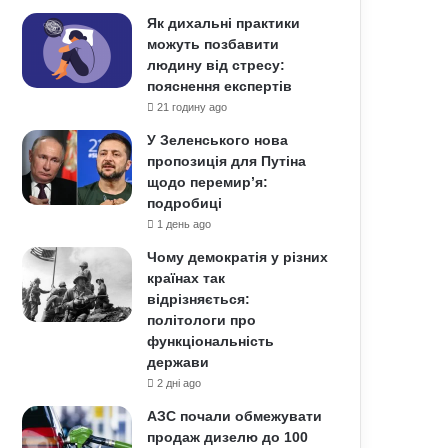
Як дихальні практики
можуть позбавити
людину від стресу:
пояснення експертів
21 годину ago
У Зеленського нова
пропозиція для Путіна
щодо перемир’я:
подробиці
1 день ago
Чому демократія у різних
країнах так
відрізняється:
політологи про
функціональність
держави
2 дні ago
АЗС почали обмежувати
продаж дизелю до 100