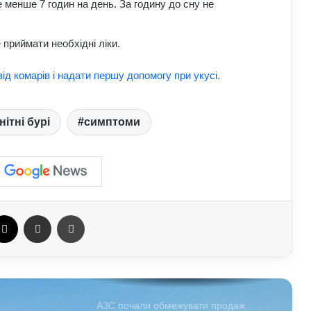
 менше 7 годин на день. За годину до сну не
2026 року: початок місяця принесе
нові можливості
 приймати необхідні ліки.
Найкращі місця для відпочинку в
Україні наприкінці липня та на
ід комарів і надати першу допомогу при укусі.
початку серпня: поради для
подорожей
Як кримінальні порушення можуть
нітні бурі
симптоми
проявлятися під час базової
військової підготовки: захист прав
людини в Україні
Умєрова звільнили з посади
секретаря РНБО: стало відомо, яку
посаду він отримав
ebook
X
Отправить e-mail
Печать
АЗС почали обмежувати продаж
дизелю до 100 літрів: стало відомо,
кого стосується ліміт
У Польщі знову побили українців: