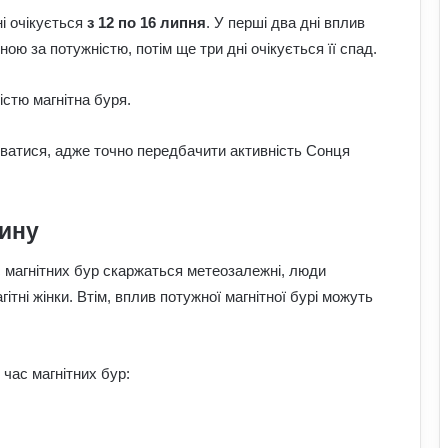
ні очікується
з 12 по 16 липня
. У перші два дні вплив
ою за потужністю, потім ще три дні очікується її спад.
стю магнітна буря.
ватися, адже точно передбачити активність Сонця
дину
с магнітних бур скаржаться метеозалежні, люди
гітні жінки. Втім, вплив потужної магнітної бурі можуть
 час магнітних бур: