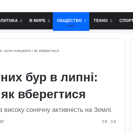
ть позбавити людину від стресу: пояснення експертів
ОЛИТИКА
В МИРЕ
ОБЩЕСТВО
ТЕХНО
СПОР
: коли очікувати і як вберегтися
них бур в липні:
і як вберегтися
з високу сонячну активність на Землі.
707
0
0