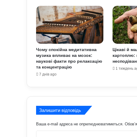
Чому спокійна медитативна
Цікаві й м
музика впливає на мозок:
картоплю: 
наукові факти про релаксацію
несподіван
та концентрацію
1 тиждень a
7 днів ago
Залишити відповідь
Ваша e-mail адреса не оприлюднюватиметься.
Обов’я
К