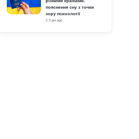
різними країнами:
пояснення сну з точки
зору психології
3 дні ago