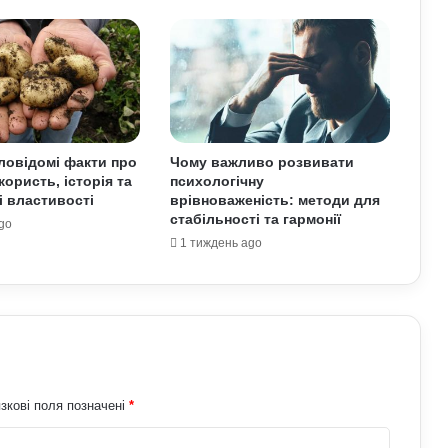
Астропрогноз на вихідні, 1–2 серпня
2026 року: початок місяця принесе
нові можливості
Найкращі місця для відпочинку в
Україні наприкінці липня та на
початку серпня: поради для
подорожей
аловідомі факти про
Чому важливо розвивати
користь, історія та
психологічну
Як кримінальні порушення можуть
і властивості
врівноваженість: методи для
проявлятися під час базової
стабільності та гармонії
військової підготовки: захист прав
go
людини в Україні
1 тиждень ago
Умєрова звільнили з посади
секретаря РНБО: стало відомо, яку
посаду він отримав
АЗС почали обмежувати продаж
дизелю до 100 літрів: стало відомо,
кого стосується ліміт
зкові поля позначені
*