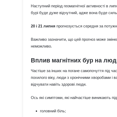
Наступний період геомагнітної активності в лип
бурі буде дуже відчутний, адже вона буде сильн
20 і 21 липня
прогнозується середня за потужні
Важливо зазначити, що цей прогноз може зміню
неможливо.
Вплив магнітних бур на лю
Частіше за інших на погане самопочуття під ча
похилого віку, люди з хронічними хворобами і ва
відчувати навіть здорові люди.
Ось які симптоми, які найчастіше виникають під
головний біль;