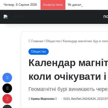
Четвер, 6 Серпня 2026
Як дихальні практики можу
Breaking News
П
Главная
/
Общество
/
Календар магнітних бур в липні
Общество
Календар магніт
Facebook
коли очікувати 
X
Геомагнітні бурі виникають чере
Pinterest
Send
Арина Марченко
0101.ЛипЛип.24242424, 2222:0
Отправить e-mail
an