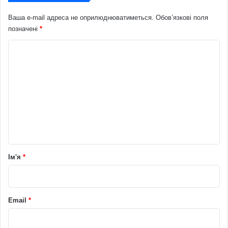
Ваша e-mail адреса не оприлюднюватиметься.
Обов’язкові поля
позначені
*
К
о
м
е
н
т
а
р
Ім'я
*
*
Email
*