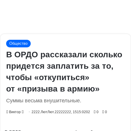
Общество
В ОРДО рассказали сколько
придется заплатить за то,
чтобы «откупиться»
от «призыва в армию»
Суммы весьма внушительные.
Send
Виктор
2222.ЛютЛют.22222222, 1515:0202
0
0
an
email