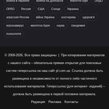
Война в Украине
Война на Донбассе
Магнітні бурі
ОРДО
ОРЛО
Россия
США
Сонце
Украина
агрессия России
війна Україна
езотерика
здоров’я
коронавирус
магнітна буря
наука
пандемия
психологія
© 2009-2026, Все права защищены | При копировании материалов
с нашего сайта – обязательна прямая открытая для поисковых
систем гиперссылка на наш сайт
pl.com.ua
. Ссылка должна быть
размещена в независимости от полного либо частичного
использования материалов. Гиперссылка (для интернет- изданий) –
должна быть размещена в первой половине материала.
Редакция
Реклама
Контакты