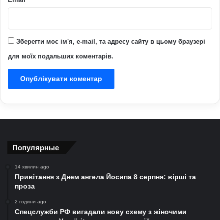
Зберегти моє ім'я, e-mail, та адресу сайту в цьому браузері
для моїх подальших коментарів.
Популярные
14 хвилин ago
Привітання з Днем ангела Йосипа 8 серпня: вірші та
проза
2 години ago
Спецслужби РФ вигадали нову схему з жіночими