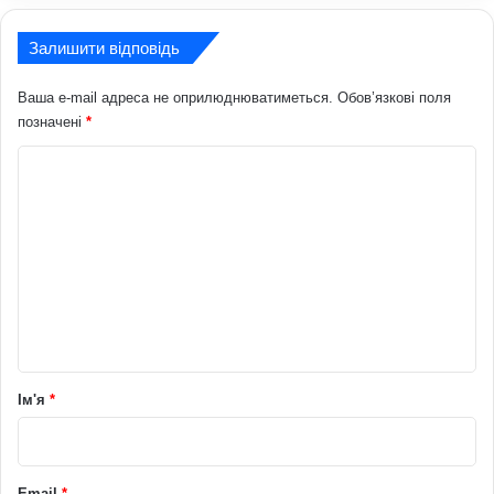
Залишити відповідь
Ваша e-mail адреса не оприлюднюватиметься.
Обов’язкові поля
позначені
*
К
о
м
е
н
т
а
р
Ім'я
*
*
Email
*