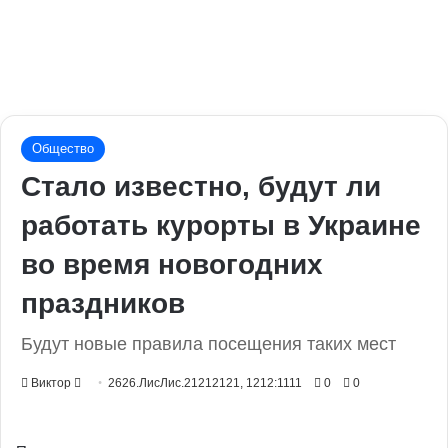
Общество
Стало известно, будут ли
работать курорты в Украине
во время новогодних
праздников
Будут новые правила посещения таких мест
Send
Виктор
2626.ЛисЛис.21212121, 1212:1111
0
0
an
email