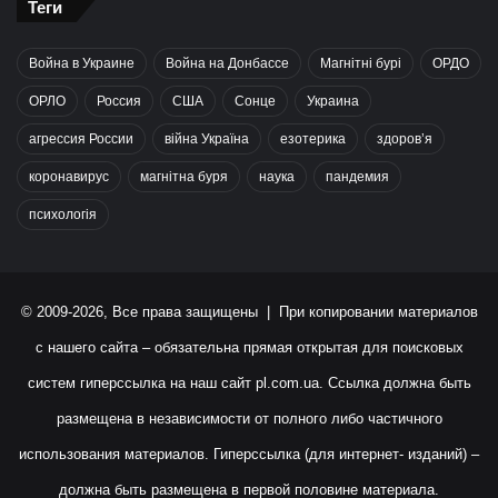
Теги
Война в Украине
Война на Донбассе
Магнітні бурі
ОРДО
ОРЛО
Россия
США
Сонце
Украина
агрессия России
війна Україна
езотерика
здоров’я
коронавирус
магнітна буря
наука
пандемия
психологія
© 2009-2026, Все права защищены | При копировании материалов
с нашего сайта – обязательна прямая открытая для поисковых
систем гиперссылка на наш сайт
pl.com.ua
. Ссылка должна быть
размещена в независимости от полного либо частичного
использования материалов. Гиперссылка (для интернет- изданий) –
должна быть размещена в первой половине материала.