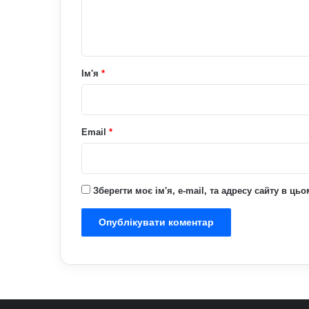
н
т
а
р
Ім'я
*
*
Email
*
Зберегти моє ім'я, e-mail, та адресу сайту в ц