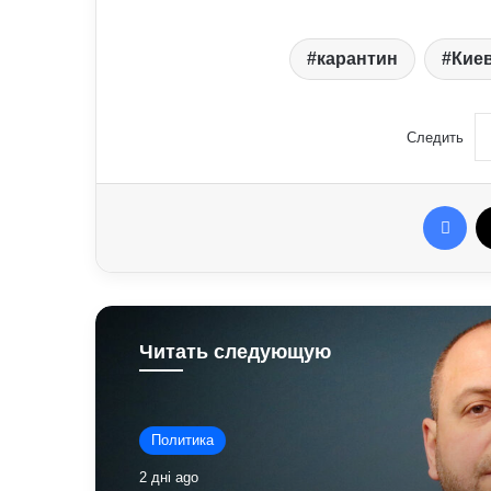
карантин
Кие
Следить
Fac
Читать следующую
Политика
2 дні ago