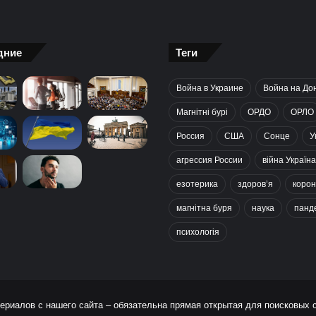
дние
Теги
Война в Украине
Война на До
Магнітні бурі
ОРДО
ОРЛО
Россия
США
Сонце
У
агрессия России
війна Україна
езотерика
здоров’я
корон
магнітна буря
наука
панд
психологія
ериалов с нашего сайта – обязательна прямая открытая для поисковых 