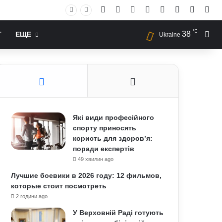
Facebook
X
YouTube
Instagram
RSS
Log In
Случай
Sid
℃
38
Иск
Т
ЕЩЕ
Ukraine
Які види професійного
спорту приносять
користь для здоров’я:
поради експертів
49 хвилин ago
Лучшие боевики в 2026 году: 12 фильмов,
которые стоит посмотреть
2 години ago
У Верховній Раді готують