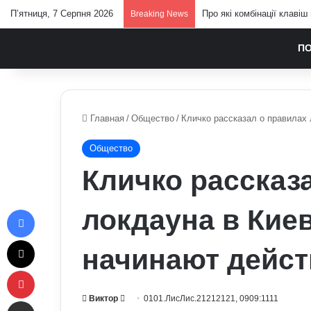
П’ятниця, 7 Серпня 2026
Про які комбінації клавіш
Breaking News
П
Главная
/
Общество
/
Кличко рассказал о правилах 
Общество
Кличко рассказ
Facebook
локдауна в Кие
X
начинают дейст
Pinterest
Send
Виктор
0101.ЛисЛис.21212121, 0909:1111
Отправить e-mail