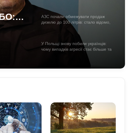
посаду він отримав
НБО:
АЗС почали обмежувати продаж
дизелю до 100 літрів: стало відомо,
саду
кого стосується ліміт
У Польщі знову побили українців:
чому випадків агресії стає більше та
що про це говорять експерти
На Полтавщині через удар РФ стався
витік небезпечної хімічної речовини:
що вже відомо
Як надмірне споживання солоного
впливає на організм: приховані
ризики для здоров’я
Чому квартири в Україні стають
мішенню злочинців: схеми, про які