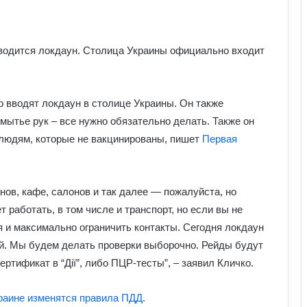
АЗС почали обмежувати продаж
дизелю до 100 літрів: стало відомо,
 вводится локдаун. Столица Украины официально входит
кого стосується ліміт
У Польщі знову побили українців:
о вводят локдаун в столице Украины. Он также
чому випадків агресії стає більше та
що про це говорять експерти
 мытье рук – все нужно обязательно делать. Также он
м людям, которые не вакцинированы, пишет
Первая
На Полтавщині через удар РФ стався
витік небезпечної хімічної речовини:
що вже відомо
анов, кафе, салонов и так далее — пожалуйста, но
 работать, в том числе и транспорт, но если вы не
Як надмірне споживання солоного
 и максимально ограничить контакты. Сегодня локдаун
впливає на організм: приховані
ризики для здоров’я
й. Мы будем делать проверки выборочно. Рейды будут
ртификат в “Дії”, либо ПЦР-тесты”, – заявил Кличко.
Чому квартири в Україні стають
мішенню злочинців: схеми, про які
краине изменятся правила ПДД
.
варто знати