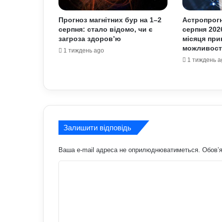
Прогноз магнітних бур на 1–2
Астропрогн
серпня: стало відомо, чи є
серпня 202
загроза здоров’ю
місяця при
можливост
1 тиждень ago
1 тиждень a
Залишити відповідь
Ваша e-mail адреса не оприлюднюватиметься.
Обов’я
К
о
м
е