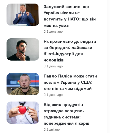
Залужний заявив, що
Україна ніколи не
вступить у НАТО: що він
мав на увазі
1 день ago
Як правильно доглядати
за бородою: лайфхаки
б’юті-індустрії для
чоловіків
1 день ago
Павло Паліса може стати
послом України у США:
хто він та чим відомий
1 день ago
Від яких продуктів
страждає серцево-
судинна система:
попередження лікарів
2 дні ago