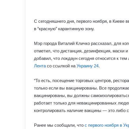
С сегодняшнего дня, первого ноября, в Киеве
в “красную” карантинную зону.
Мэр города Виталий Кличко рассказал, для ког
отметил, что дистанция, дезинфекция, маски и
добавил, что локдаун сегодня относится к те
Лента
со ссылкой на
Украину 24
.
“То есть, посещение торговых центров, рестор
только если вы вакцинированы. Все продолжает
вакцинированы, вы должны самоизолироваться
работает только для невакцинированных люде
контролировать наличие вакцины — это либо се
Ранее мы сообщали, что
с первого ноября в У