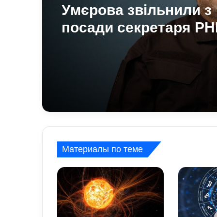
Умєрова звільнили з
посади секретаря Р
стало відомо, яку по
він отримав
Материалы по теме