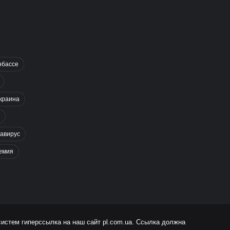
нбассе
краина
авирус
емия
систем гиперссылка на наш сайт
pl.com.ua
. Ссылка должна