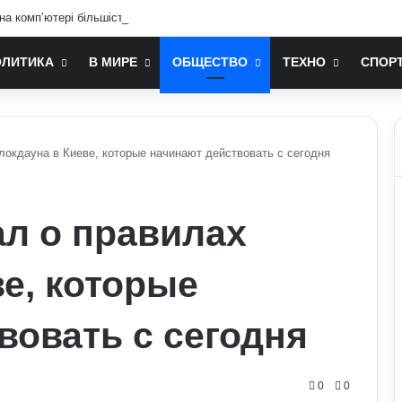
 на комп’ютері більшість людей не знає: технічні лайфхаки
ОЛИТИКА
В МИРЕ
ОБЩЕСТВО
ТЕХНО
СПОР
локдауна в Киеве, которые начинают действовать с сегодня
ал о правилах
ве, которые
вовать с сегодня
0
0