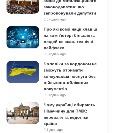
зміни до мобілізаційного
законодавства: що
запропонували депутати
3 години ago
Про які комбінації клавіш
на комп’ютері більшість
людей не знає: технічні
лайфхаки
6 години ago
Чоловіки за кордоном не
зможуть отримати
консульські послуги без
військово-облікових
документів
9 години ago
Чому українці обирають
Німеччину для ПМЖ:
переваги та недоліки
країни
1 день ago