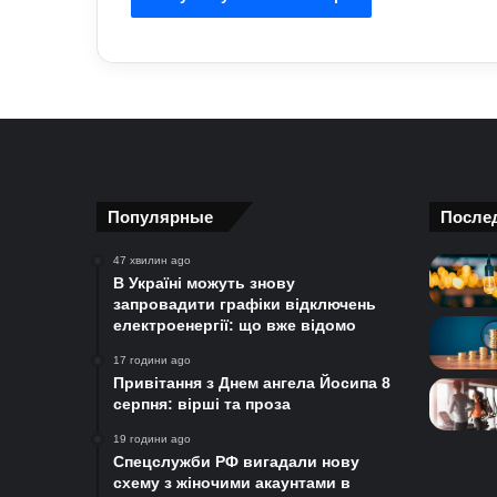
Популярные
После
47 хвилин ago
В Україні можуть знову
запровадити графіки відключень
електроенергії: що вже відомо
17 години ago
Привітання з Днем ангела Йосипа 8
серпня: вірші та проза
19 години ago
Спецслужби РФ вигадали нову
схему з жіночими акаунтами в