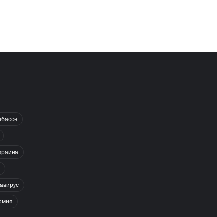
нбассе
краина
авирус
емия