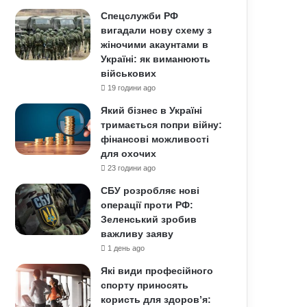
Спецслужби РФ
вигадали нову схему з
жіночими акаунтами в
Україні: як виманюють
військових
19 години ago
Який бізнес в Україні
тримається попри війну:
фінансові можливості
для охочих
23 години ago
СБУ розробляє нові
операції проти РФ:
Зеленський зробив
важливу заяву
1 день ago
Які види професійного
спорту приносять
користь для здоров’я: