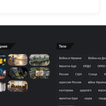
дние
Теги
Война в Украине
Война на До
Магнітні бурі
ОРДО
ОРЛО
Россия
США
Сонце
У
агрессия России
війна Україна
езотерика
здоров’я
корон
магнітна буря
наука
панд