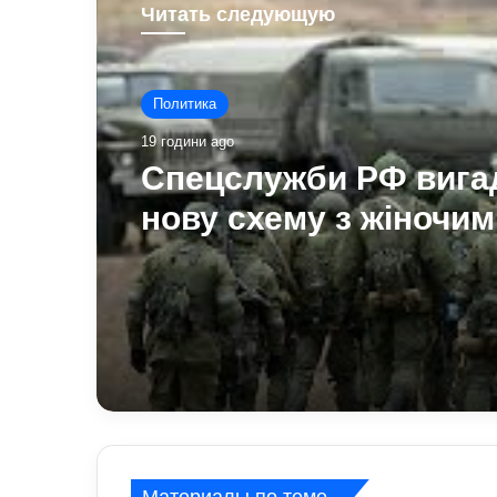
Читать следующую
Политика
19 години ago
Спецслужби РФ вига
нову схему з жіночим
акаунтами в Україні: 
виманюють військов