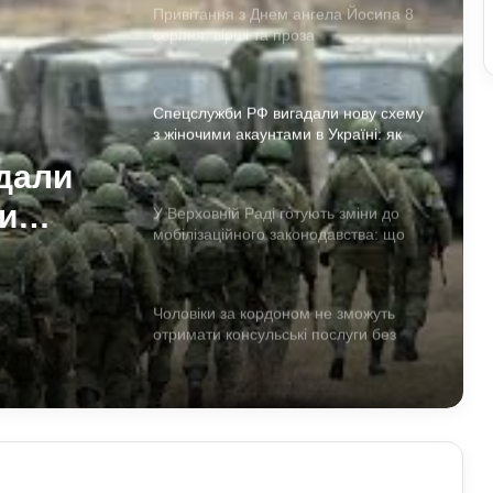
Привітання з Днем ангела Йосипа 8
серпня: вірші та проза
Спецслужби РФ вигадали нову схему
з жіночими акаунтами в Україні: як
виманюють військових
дали
и
У Верховній Раді готують зміни до
мобілізаційного законодавства: що
як
запропонували депутати
их
Чоловіки за кордоном не зможуть
отримати консульські послуги без
військово-облікових документів
Чому українці обирають Німеччину
для ПМЖ: переваги та недоліки
країни