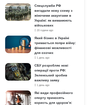
Спецслужби РФ
вигадали нову схему з
жіночими акаунтами в
Україні: як виманюють
військових
20 години ago
Який бізнес в Україні
тримається попри війну:
фінансові можливості
для охочих
1 день ago
СБУ розробляє нові
операції проти РФ:
Зеленський зробив
важливу заяву
1 день ago
Які види професійного
спорту приносять
користь для здоров’я: