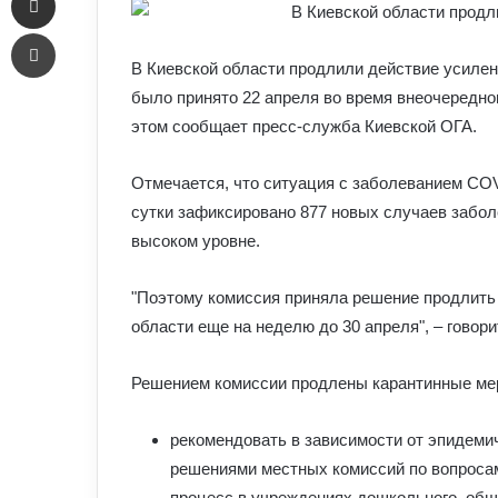
Печать
В Киевской области продлили действие усиленн
было принято 22 апреля во время внеочередно
этом сообщает пресс-служба Киевской ОГА.
Отмечается, что ситуация с заболеванием COV
сутки зафиксировано 877 новых случаев забол
высоком уровне.
"Поэтому комиссия приняла решение продлить
области еще на неделю до 30 апреля", – говор
Решением комиссии продлены карантинные мер
рекомендовать в зависимости от эпидеми
решениями местных комиссий по вопроса
процесс в учреждениях дошкольного, обще