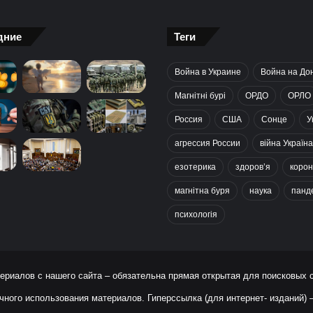
дние
Теги
Война в Украине
Война на До
Магнітні бурі
ОРДО
ОРЛО
Россия
США
Сонце
У
агрессия России
війна Україна
езотерика
здоров’я
корон
магнітна буря
наука
панд
психологія
ериалов с нашего сайта – обязательна прямая открытая для поисковых 
чного использования материалов. Гиперссылка (для интернет- изданий)