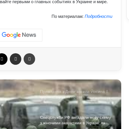
вайте первыми о главных событиях в Украине и мире.
АЗС почали обмежувати продаж
По материалам:
Подробности
дизелю до 100 літрів: стало відомо,
кого стосується ліміт
У Польщі знову побили українців:
чому випадків агресії стає більше та
що про це говорять експерти
ebook
X
Отправить e-mail
Печать
В Україні можуть знову запровадити
графіки відключень електроенергії:
що вже відомо
Привітання з Днем ангела Йосипа 8
серпня: вірші та проза
Спецслужби РФ вигадали нову схему
з жіночими акаунтами в Україні: як
виманюють військових