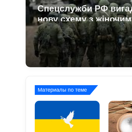
Спецслужби РФ вига
нову схему з жіночим
акаунтами в Україні: 
виманюють військов
Материалы по теме