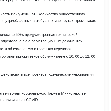
чивать или уменьшать количество общественного
на внутриобластных автобусных маршрутах, кроме таких
личестве 50%, предусмотренная технической
I определена в его регистрационных документах;
сти об изменениях в графиках перевозок;
Чому українці обирають Німеччину
орговли приоритетное обслуживание с 10: 00 до 12: 00
для ПМЖ: переваги та недоліки
країни
т действовать все противоэпидемические мероприятия,
Павло Паліса може стати послом
України у США: хто він та чим відомий
етьей волны коронавируса. Также в Министерстве
Умєрова звільнили з посади
ть прививки от COVID.
секретаря РНБО: стало відомо, яку
посаду він отримав