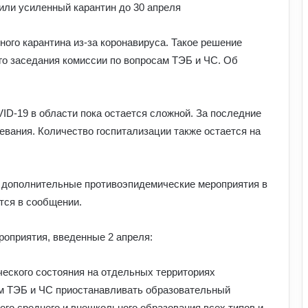
ого карантина из-за коронавируса.
Такое решение
го заседания комиссии по вопросам ТЭБ и ЧС. Об
ID-19 в области пока остается сложной. За последние
евания. Количество госпитализации также остается на
 дополнительные противоэпидемические мероприятия в
ится в сообщении.
оприятия, введенные 2 апреля:
ческого состояния на отдельных территориях
м ТЭБ и ЧС приостанавливать образовательный
го среднего и внешкольного образования всех типов и