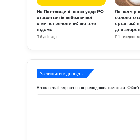
На Полтавщині через удар РФ
Як надмірн
стався витік небезпечної
солоного в
хімічної речовини: що вже
організм: 
відомо
для здоров
6 днів ago
1 тиждень a
Залишити відповідь
Ваша e-mail адреса не оприлюднюватиметься.
Обов’я
К
о
м
е
н