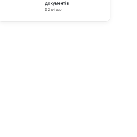
документів
2 дні ago