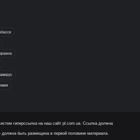
нбассе
краина
авирус
емия
систем гиперссылка на наш сайт
pl.com.ua
. Ссылка должна
 – должна быть размещена в первой половине материала.