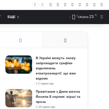
Facebook
X
YouTube
Instagram
RSS
Log In
Случай
Sid
℃
23
Иск
Т
ЕЩЕ
Ukraine
В Україні можуть знову
запровадити графіки
відключень
електроенергії: що вже
відомо
2 години ago
Привітання з Днем ангела
Йосипа 8 серпня: вірші та
проза
18 години ago