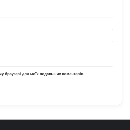
виманюють військових
У Верховній Раді готують зміни до
мобілізаційного законодавства: що
запропонували депутати
Чоловіки за кордоном не зможуть
отримати консульські послуги без
військово-облікових документів
ьому браузері для моїх подальших коментарів.