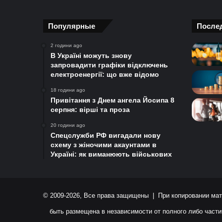
Популярные
После
2 години ago
В Україні можуть знову
запровадити графіки відключень
електроенергії: що вже відомо
18 години ago
Привітання з Днем ангела Йосипа 8
серпня: вірші та проза
20 години ago
Спецслужби РФ вигадали нову
схему з жіночими акаунтами в
Україні: як виманюють військових
© 2009-2026, Все права защищены | При копировании мат
быть размещена в независимости от полного либо части