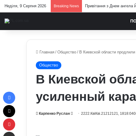
Неділя, 9 Серпня 2026
Привітання з Днем ангела Й
Breaking News
П
Главная
/
Общество
/
В Киевской области продлили
Общество
В Киевской обл
Facebook
усиленный кара
X
Send
Карпенко Руслан
2222.КвіКві.21212121, 1818:040
Pinterest
an
email
Отправить e-mail