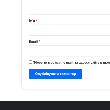
т
а
р
Ім'я
*
*
Email
*
Зберегти моє ім'я, e-mail, та адресу сайту в ц