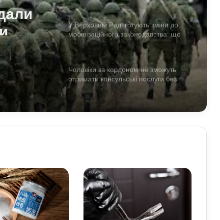
дали
и
У Верховній Раді готують зміни до
мобілізаційного законодавства: що
як
запропонували депутати
их
Чоловіки за кордоном не зможуть
отримати консульські послуги без
військово-облікових документів
Чому українці обирають Німеччину
для ПМЖ: переваги та недоліки
країни
Павло Паліса може стати послом
України у США: хто він та чим відомий
Умєрова звільнили з посади
секретаря РНБО: стало відомо, яку