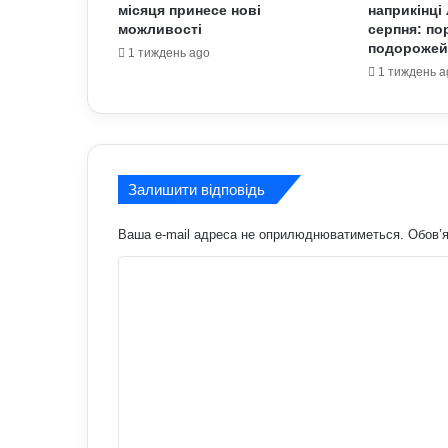
місяця принесе нові
наприкінці 
можливості
серпня: по
подорожей
1 тиждень ago
1 тиждень a
Залишити відповідь
Ваша e-mail адреса не оприлюднюватиметься.
Обов’я
К
о
м
е
н
т