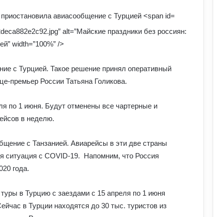
2deca882e2c92.jpg” alt=”Майские праздники без россиян:
й” width=”100%” />
ние с Турцией. Такое решение принял оперативный
це-премьер России Татьяна Голикова.
ля по 1 июня. Будут отменены все чартерные и
ейсов в неделю.
бщение с Танзанией. Авиарейсы в эти две страны
ся ситуация с COVID-19. Напомним, что Россия
У Польщі знову побили українців:
020 года.
чому випадків агресії стає більше та
що про це говорять експерти
туры в Турцию с заездами с 15 апреля по 1 июня
На Полтавщині через удар РФ стався
йчас в Турции находятся до 30 тыс. туристов из
витік небезпечної хімічної речовини: