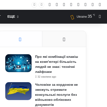
Facebook
X
YouTube
Instagram
RSS
Log In
Случай
Sid
℃
35
Иск
Т
ЕЩЕ
Ukraine
Про які комбінації клавіш
на комп’ютері більшість
людей не знає: технічні
лайфхаки
32 хвилини ago
Чоловіки за кордоном не
зможуть отримати
консульські послуги без
військово-облікових
документів