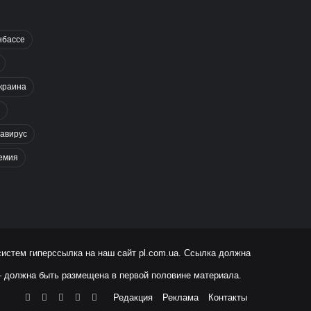
нбассе
краина
авирус
емия
систем гиперссылка на наш сайт
pl.com.ua
. Ссылка должна
 – должна быть размещена в первой половине материала.
Facebook
X
YouTube
Instagram
RSS
Редакция
Реклама
Контакты