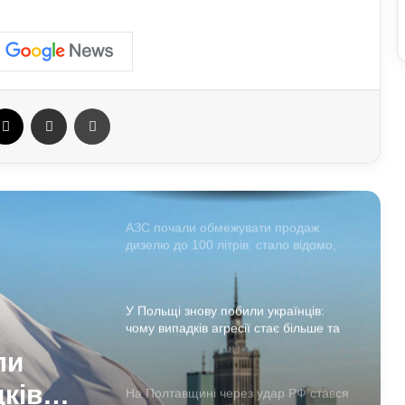
країни
Павло Паліса може стати послом
України у США: хто він та чим відомий
ebook
X
Отправить e-mail
Печать
Умєрова звільнили з посади
секретаря РНБО: стало відомо, яку
посаду він отримав
АЗС почали обмежувати продаж
дизелю до 100 літрів: стало відомо,
кого стосується ліміт
У Польщі знову побили українців:
чому випадків агресії стає більше та
що про це говорять експерти
ли
дків
На Полтавщині через удар РФ стався