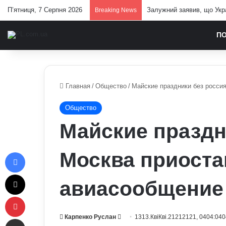
П’ятниця, 7 Серпня 2026
Як правильно доглядати з
Breaking News
П
Главная
/
Общество
/
Майские праздники без росси
Общество
Майские праздн
Facebook
Москва приост
X
авиасообщение 
Pinterest
Send
Карпенко Руслан
1313.КвіКві.21212121, 0404:040
Отправить e-mail