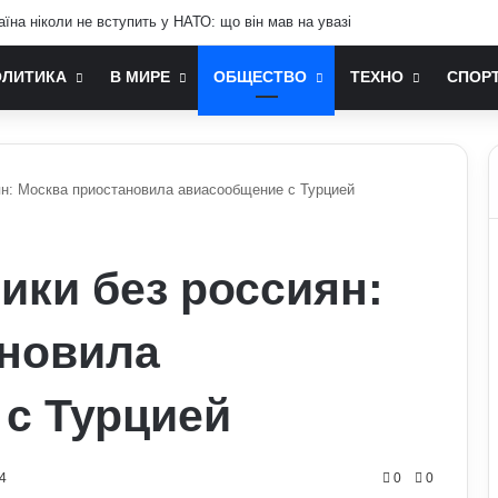
а бородою: лайфхаки б’юті-індустрії для чоловіків
ОЛИТИКА
В МИРЕ
ОБЩЕСТВО
ТЕХНО
СПОР
ян: Москва приостановила авиасообщение с Турцией
ики без россиян:
ановила
с Турцией
4
0
0