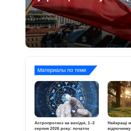
агресії стає більше т
про це говорять експ
Материалы по теме
Астропрогноз на вихідні, 1–2
Найкращі м
серпня 2026 року: початок
відпочинку 