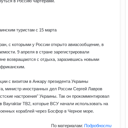
нуться в Россию чартерами.
що вже відомо
Як надмірне споживання солоного
впливає на організм: приховані
ризики для здоров’я
аинским туристам с 15 марта
тран, с которыми у России открыто авиасообщение, в
Чому квартири в Україні стають
мішенню злочинців: схеми, про які
мости. 9 апреля в стране зарегистрировали
варто знати
ияне возвращаются с отдыха, заразившись новыми
африканским.
Прогноз магнітних бур на 1–2 серпня:
стало відомо, чи є загроза здоров’ю
ции с визитом в Анкару президента Украины
та, министр иностранных дел России Сергей Лавров
стские настроения" Украины. Так он прокомментировал
Чоловіки за кордоном не зможуть
отримати консульські послуги без
 Bayraktar TB2, которые ВСУ начали использовать на
військово-облікових документів
военных кораблей через Босфор в Черное море.
Чому українці обирають Німеччину
По материалам:
Подробности
для ПМЖ: переваги та недоліки