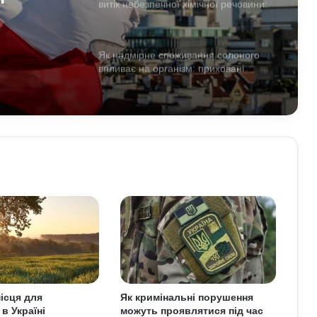
витік небезпечної хімічної речовини:
а що
що вже відомо
ерти
Як надмірне споживання солоного
впливає на організм: приховані
ризики для здоров’я
Чому квартири в Україні стають
мішенню злочинців: схеми, про які
варто знати
Прогноз магнітних бур на 1–2 серпня:
стало відомо, чи є загроза здоров’ю
Чоловіки за кордоном не зможуть
отримати консульські послуги без
військово-облікових документів
ісця для
Як кримінальні порушення
в Україні
можуть проявлятися під час
Чому українці обирають Німеччину