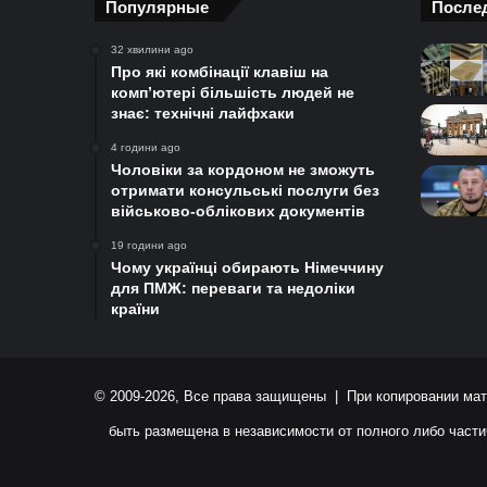
Популярные
После
32 хвилини ago
Про які комбінації клавіш на
комп’ютері більшість людей не
знає: технічні лайфхаки
4 години ago
Чоловіки за кордоном не зможуть
отримати консульські послуги без
військово-облікових документів
19 години ago
Чому українці обирають Німеччину
для ПМЖ: переваги та недоліки
країни
© 2009-2026, Все права защищены | При копировании мат
быть размещена в независимости от полного либо части