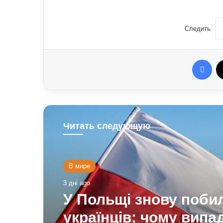
Следить
Fac
Читать следующую
В мире
3 дні ago
У Польщі знову поби
українців: чому випа