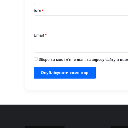
а
р
Ім'я
*
*
Email
*
Зберегти моє ім'я, e-mail, та адресу сайту в ц