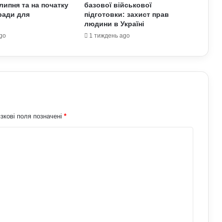
липня та на початку
базової військової
для ПМЖ: переваги та недоліки
ради для
підготовки: захист прав
країни
людини в Україні
go
1 тиждень ago
Павло Паліса може стати послом
України у США: хто він та чим відомий
Умєрова звільнили з посади
секретаря РНБО: стало відомо, яку
посаду він отримав
зкові поля позначені
*
АЗС почали обмежувати продаж
дизелю до 100 літрів: стало відомо,
кого стосується ліміт