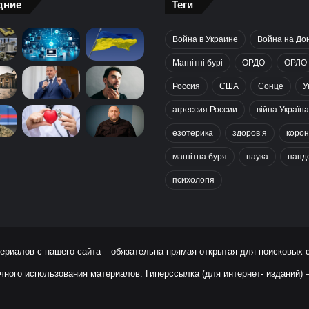
дние
Теги
Война в Украине
Война на До
Магнітні бурі
ОРДО
ОРЛО
Россия
США
Сонце
У
агрессия России
війна Україна
езотерика
здоров’я
корон
магнітна буря
наука
панд
психологія
ериалов с нашего сайта – обязательна прямая открытая для поисковых 
чного использования материалов. Гиперссылка (для интернет- изданий)