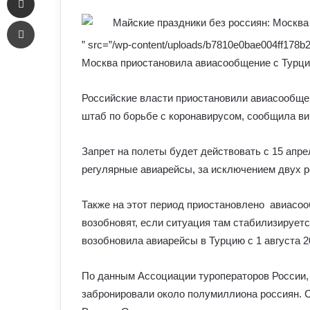
an
Печать
email
” src=”/wp-content/uploads/b7810e0bae004ff178b
Москва приостановила авиасообщение с Турцие
Российские власти приостановили авиасообще
штаб по борьбе с коронавирусом, сообщила ви
Запрет на полеты будет действовать с 15 апре
регулярные авиарейсы, за исключением двух р
Также на этот период приостановлено авиасоо
возобновят, если ситуация там стабилизирует
возобновила авиарейсы в Турцию с 1 августа 2
По данным Ассоциации туроператоров России, 
забронировали около полумиллиона россиян. Се