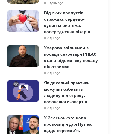
1 день ago
Від яких продуктів
страждає серцево-
судинна система:
попередження лікарів
2 дні ago
Умєрова звільнили з
посади секретаря РНБО:
стало відомо, яку посаду
він отримав
2 дні ago
Як дихальні практики
можуть позбавити
людину від стресу:
пояснення експертів
2 дні ago
У Зеленського нова
пропозиція для Путіна
щодо перемир’я: