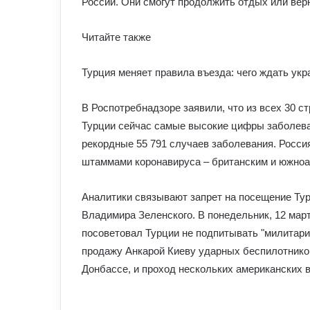
России. Они смогут продолжить отдых или вер
Читайте также
Турция меняет правила въезда: чего ждать укр
В Роспотребнадзоре заявили, что из всех 30 с
Турции сейчас самые высокие цифры заболевае
рекордные 55 791 случаев заболевания. Росс
штаммами коронавируса – британским и южно
Аналитики связывают запрет на посещение Тур
Владимира Зеленского. В понедельник, 12 мар
посоветовал Турции не подпитывать "милитари
продажу Анкарой Киеву ударных беспилотников
Донбассе, и проход нескольких американских 