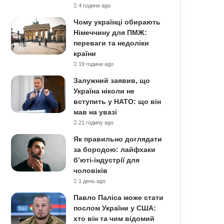
4 години ago
Чому українці обирають
Німеччину для ПМЖ:
переваги та недоліки
країни
19 години ago
Залужний заявив, що
Україна ніколи не
вступить у НАТО: що він
мав на увазі
21 годину ago
Як правильно доглядати
за бородою: лайфхаки
б’юті-індустрії для
чоловіків
1 день ago
Павло Паліса може стати
послом України у США:
хто він та чим відомий