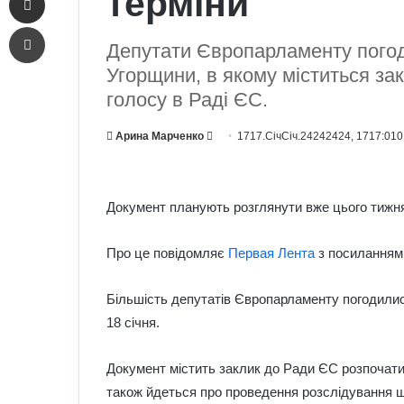
терміни
Печать
Депутати Європарламенту погод
Угорщини, в якому міститься за
голосу в Раді ЄС.
Send
Арина Марченко
1717.СічСіч.24242424, 1717:010
an
email
Документ планують розглянути вже цього тижн
Про це повідомляє
Первая Лента
з посиланням
Більшість депутатів Європарламенту погодилис
18 січня.
Документ містить заклик до Ради ЄС розпочати
також йдеться про проведення розслідування щ