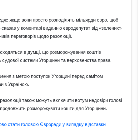
дж: якщо вони просто розподілять мільярди євро, щоб
 – сказав у коментарі виданню євродепутат від «зелених»
ників переговорів щодо резолюції.
Чому демократія у різних країнах так
відрізняється: політологи про
функціональність держави
сходяться в думці, що розморожування коштів
ь судової системи Угорщини та верховенства права.
Білорусь формує десантно-штурмову
бригаду біля кордону з Україною: що
шення з метою поступок Угорщині перед самітом
доповів Ільюкевич
и з Україною.
На Полтавщині через удар РФ стався
 резолюції також можуть включити вотум недовіри голові
витік небезпечної хімічної речовини:
що вже відомо
о продовжить розморожувати кошти для Угорщини.
Про що застерігали античні політики
во стати головою Євроради у випадку відставки
та філософи людей XXI століття:
уроки для нашого покоління