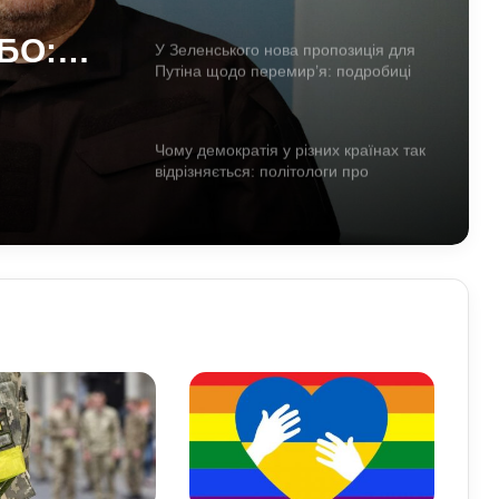
НБО:
У Зеленського нова пропозиція для
Путіна щодо перемир’я: подробиці
саду
Чому демократія у різних країнах так
відрізняється: політологи про
функціональність держави
Білорусь формує десантно-штурмову
бригаду біля кордону з Україною: що
доповів Ільюкевич
На Полтавщині через удар РФ стався
витік небезпечної хімічної речовини:
що вже відомо
Про що застерігали античні політики
та філософи людей XXI століття:
уроки для нашого покоління