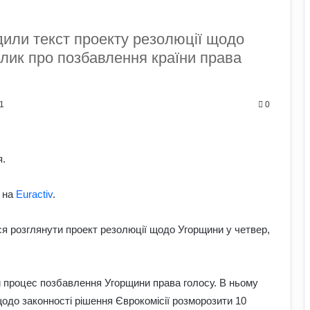
или текст проекту резолюції щодо
клик про позбавлення країни права
1
0
я.
 на
Euractiv
.
я розглянути проект резолюції щодо Угорщини у четвер,
 процес позбавлення Угорщини права голосу. В ньому
одо законності рішення Єврокомісії розморозити 10