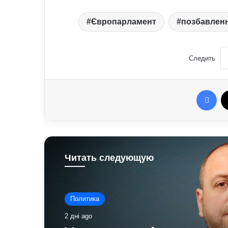
Європарламент
позбавленн
Следить
Fac
Читать следующую
Политика
2 дні ago