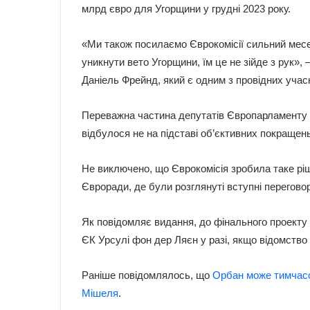
млрд євро для Угорщини у грудні 2023 року.
«Ми також посилаємо Єврокомісії сильний месе
уникнути вето Угорщини, їм це не зійде з рук»,
Даніель Фрейнд, який є одним з провідних учас
Переважна частина депутатів Європарламенту 
відбулося не на підставі об’єктивних покращен
Не виключено, що Єврокомісія зробила таке рі
Євроради, де були розглянуті вступні переговор
Як повідомляє видання, до фінального проекту
ЄК Урсулі фон дер Ляєн у разі, якщо відомств
Раніше повідомлялось, що
Орбан може тимчасо
Мішеля
.