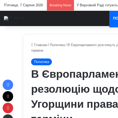
П’ятниця, 7 Серпня 2026
У Верховній Раді готують
Breaking News
П
Главная
/
Политика
/
В Європарламенті розглянуть 
терміни
Политика
В Європарламен
Facebook
резолюцію щод
X
Угорщини права 
Pinterest
Отправить e-mail