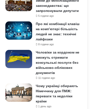
зміни до мобілізаційного
законодавства: що
запропонували депутати
5 години ago
Про які комбінації клавіш
на комп’ютері більшість
людей не знає: технічні
лайфхаки
8 години ago
Чоловіки за кордоном не
зможуть отримати
консульські послуги без
військово-облікових
документів
11 години ago
Чому українці обирають
Німеччину для ПМЖ:
переваги та недоліки
країни
1 день ago