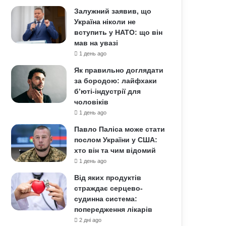
Залужний заявив, що
Україна ніколи не
вступить у НАТО: що він
мав на увазі
1 день ago
Як правильно доглядати
за бородою: лайфхаки
б’юті-індустрії для
чоловіків
1 день ago
Павло Паліса може стати
послом України у США:
хто він та чим відомий
1 день ago
Від яких продуктів
страждає серцево-
судинна система:
попередження лікарів
2 дні ago