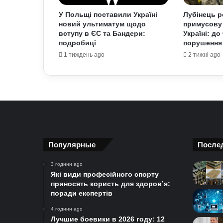
У Польщі поставили Україні
Лубінець р
новий ультиматум щодо
примусову 
вступу в ЄС та Бандери:
Україні: д
подробиці
порушення 
1 тиждень ago
2 тижні ago
Популярные
После
3 години ago
Які види професійного спорту
приносять користь для здоров’я:
поради експертів
4 години ago
Лучшие боевики в 2026 году: 12