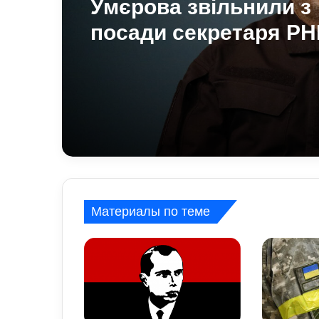
Умєрова звільнили з
посади секретаря Р
стало відомо, яку по
він отримав
Материалы по теме