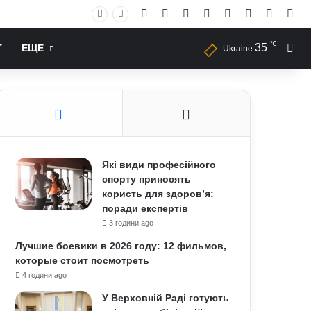
Facebook
X
YouTube
Instagram
RSS
Log In
Случай
Sid
℃
35
Иск
Т
ЕЩЕ
Ukraine
Які види професійного
спорту приносять
користь для здоров’я:
поради експертів
3 години ago
Лучшие боевики в 2026 году: 12 фильмов,
которые стоит посмотреть
4 години ago
У Верховній Раді готують