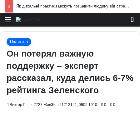
Як дихальні практики можуть позбавити людину від стресу: пояснення експертів
Меню
И
Политика
Он потерял важную
поддержку – эксперт
рассказал, куда делись 6-7%
рейтинга Зеленского
Send
Виктор
2727.ЖовЖов.21212121, 0909:1010
0
0
an
email