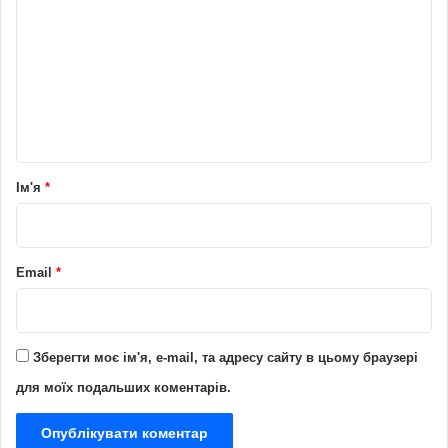
о
м
е
н
т
а
р
Ім'я
*
*
Email
*
Зберегти моє ім'я, e-mail, та адресу сайту в цьому браузері
для моїх подальших коментарів.