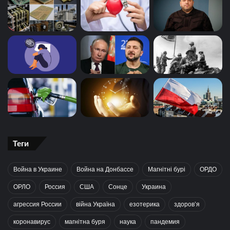
Теги
Война в Украине
Война на Донбассе
Магнітні бурі
ОРДО
ОРЛО
Россия
США
Сонце
Украина
агрессия России
війна Україна
езотерика
здоров’я
коронавирус
магнітна буря
наука
пандемия