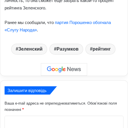
личность, то она сможет еще забрать какой-то процент
рейтинга Зеленского.
Ранее мы сообщали, что
партия Порошенко обогнала
«Слугу Народа»
.
Зеленский
Разумков
рейтинг
Залишити відповідь
Ваша e-mail адреса не оприлюднюватиметься.
Обов’язкові поля
позначені
*
К