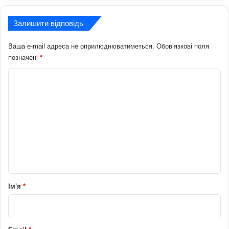
Залишити відповідь
Ваша e-mail адреса не оприлюднюватиметься.
Обов’язкові поля
позначені
*
К
о
м
е
н
т
а
р
Ім'я
*
*