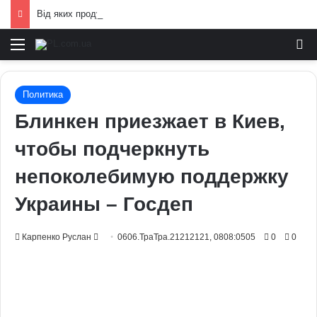
Від яких продуктів страждає серцево-судинна система: попередження лікарів
Меню
И
Политика
Блинкен приезжает в Киев,
чтобы подчеркнуть
непоколебимую поддержку
Украины – Госдеп
Send
Карпенко Руслан
0606.ТраТра.21212121, 0808:0505
0
0
an
email