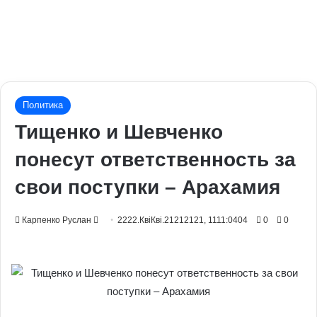
Политика
Тищенко и Шевченко
понесут ответственность за
свои поступки – Арахамия
Send
Карпенко Руслан
2222.КвіКві.21212121, 1111:0404
0
0
an
email