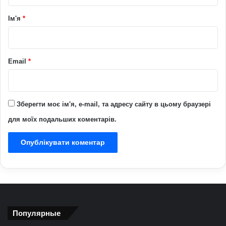
а
р
Ім'я
*
*
Email
*
Зберегти моє ім'я, e-mail, та адресу сайту в цьому браузері
для моїх подальших коментарів.
Популярные