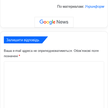
По материалам:
Укринформ
Залишити відповідь
Ваша e-mail адреса не оприлюднюватиметься.
Обов’язкові поля
позначені
*
К
о
м
е
н
т