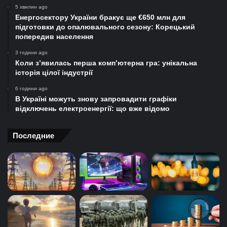
5 хвилин ago
Енергосектору України бракує ще €650 млн для
підготовки до опалювального сезону: Корецький
попередив населення
3 години ago
Коли з’явилась перша комп’ютерна гра: унікальна
історія цілої індустрії
6 години ago
В Україні можуть знову запровадити графіки
відключень електроенергії: що вже відомо
Последние