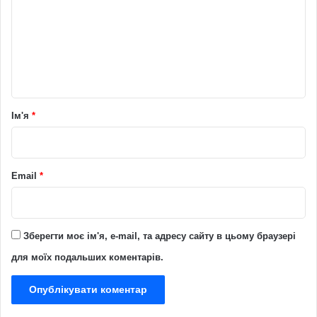
м
е
н
т
а
р
Ім'я
*
*
Email
*
Зберегти моє ім'я, e-mail, та адресу сайту в цьому браузері
для моїх подальших коментарів.