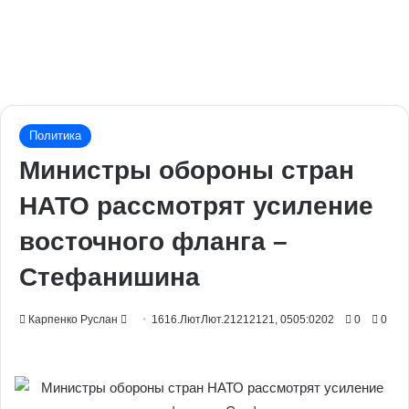
Политика
Министры обороны стран
НАТО рассмотрят усиление
восточного фланга –
Стефанишина
Send
Карпенко Руслан
1616.ЛютЛют.21212121, 0505:0202
0
0
an
email