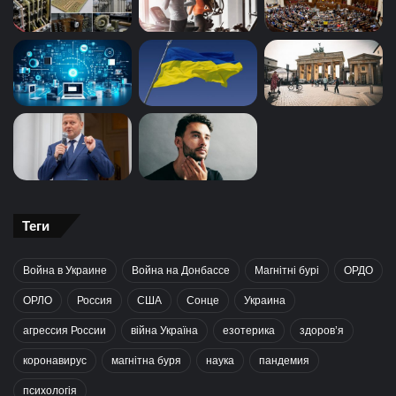
Теги
Война в Украине
Война на Донбассе
Магнітні бурі
ОРДО
ОРЛО
Россия
США
Сонце
Украина
агрессия России
війна Україна
езотерика
здоров’я
коронавирус
магнітна буря
наука
пандемия
психологія