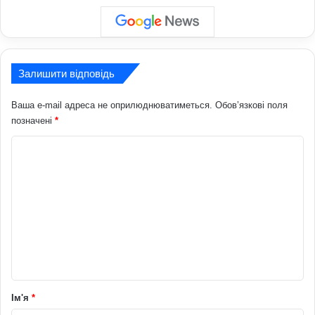
Залишити відповідь
Ваша e-mail адреса не оприлюднюватиметься.
Обов’язкові поля
позначені
*
К
о
м
е
н
т
а
р
Ім'я
*
*