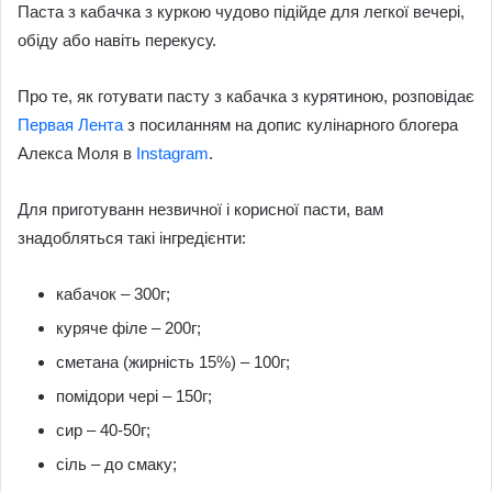
Паста з кабачка з куркою чудово підійде для легкої вечері,
обіду або навіть перекусу.
Про те, як готувати пасту з кабачка з курятиною, розповідає
Первая Лента
з посиланням на допис кулінарного блогера
Алекса Моля в
Instagram
.
Для приготуванн незвичної і корисної пасти, вам
знадобляться такі інгредієнти:
кабачок – 300г;
куряче філе – 200г;
сметана (жирність 15%) – 100г;
помідори чері – 150г;
сир – 40-50г;
сіль – до смаку;