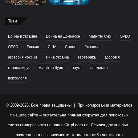
Теги
Война в Украине
Война на Донбассе
Магнітні бурі
ОРДО
ОРЛО
Россия
США
Сонце
Украина
агрессия России
війна Україна
езотерика
здоров’я
коронавирус
магнітна буря
наука
пандемия
психологія
© 2009-2026, Все права защищены | При копировании материалов
с нашего сайта – обязательна прямая открытая для поисковых
систем гиперссылка на наш сайт
pl.com.ua
. Ссылка должна быть
размещена в независимости от полного либо частичного