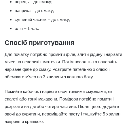
перець – до смаку;
паприка – до смаку;
сушений часник – до смаку;
олія – 1 ч.л..
Спосіб приготування
Для початку потрібно промити філе, злити рідину і нарізати
м’ясо на невеликі шматочки. Потім посоліть та поперчіть
нарізане філе до смаку. Розігрійте пательню з олією і
обсмажте м’ясо по 3 хвилини з кожного боку.
Помийте кабачок і наріжте овоч тонкими смужками, як
спагеті або тонкі макарони. Помідори потрібно помити і
розрізати на дві або чотири частини. Після цього додайте
овочі до курятини, перемішайте пасту і тушкуйте 5 хвилин,
накривши кришкою.