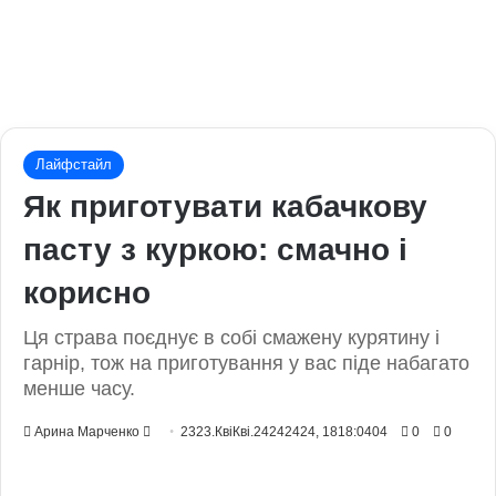
Лайфстайл
Як приготувати кабачкову
пасту з куркою: смачно і
корисно
Ця страва поєднує в собі смажену курятину і
гарнір, тож на приготування у вас піде набагато
менше часу.
Send
Арина Марченко
2323.КвіКві.24242424, 1818:0404
0
0
an
email