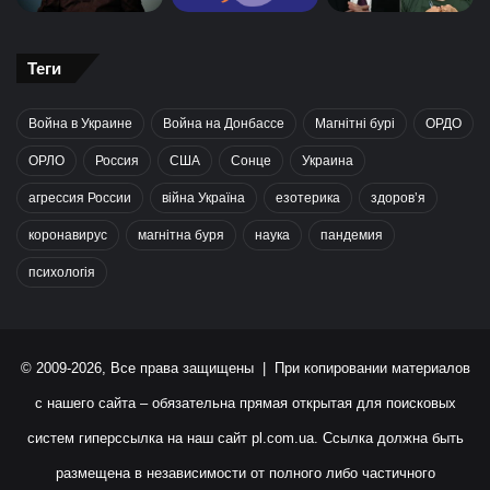
Теги
Война в Украине
Война на Донбассе
Магнітні бурі
ОРДО
ОРЛО
Россия
США
Сонце
Украина
агрессия России
війна Україна
езотерика
здоров’я
коронавирус
магнітна буря
наука
пандемия
психологія
© 2009-2026, Все права защищены | При копировании материалов
с нашего сайта – обязательна прямая открытая для поисковых
систем гиперссылка на наш сайт
pl.com.ua
. Ссылка должна быть
размещена в независимости от полного либо частичного