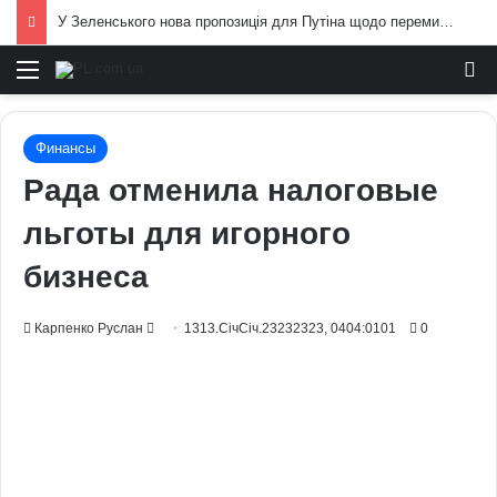
У Зеленського нова пропозиція для Путіна щодо перемир’я: подробиці
Меню
И
Финансы
Рада отменила налоговые
льготы для игорного
бизнеса
Send
Карпенко Руслан
1313.СічСіч.23232323, 0404:0101
0
an
email