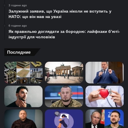
3 години ago
Залужний заявив, що Україна ніколи не вступить у
НАТО: що він мав на увазі
6 години ago
Як правильно доглядати за бородою: лайфхаки б’юті-
індустрії для чоловіків
Последние