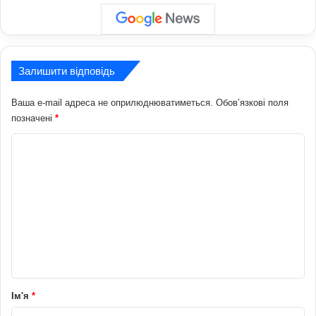
Залишити відповідь
Ваша e-mail адреса не оприлюднюватиметься.
Обов’язкові поля
позначені
*
К
о
м
е
н
т
а
р
Ім'я
*
*