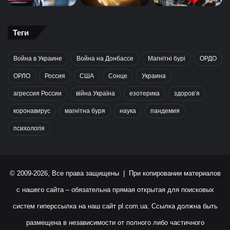
Теги
Война в Украине
Война на Донбассе
Магнітні бурі
ОРДО
ОРЛО
Россия
США
Сонце
Украина
агрессия России
війна Україна
езотерика
здоров’я
коронавирус
магнітна буря
наука
пандемия
психологія
© 2009-2026, Все права защищены | При копировании материалов
с нашего сайта – обязательна прямая открытая для поисковых
систем гиперссылка на наш сайт
pl.com.ua
. Ссылка должна быть
размещена в независимости от полного либо частичного