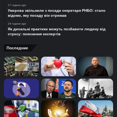
17 години ago
Умєрова звільнили з посади секретаря РНБО: стало
відомо, яку посаду він отримав
19 години ago
Як дихальні практики можуть позбавити людину від
стресу: пояснення експертів
Последние