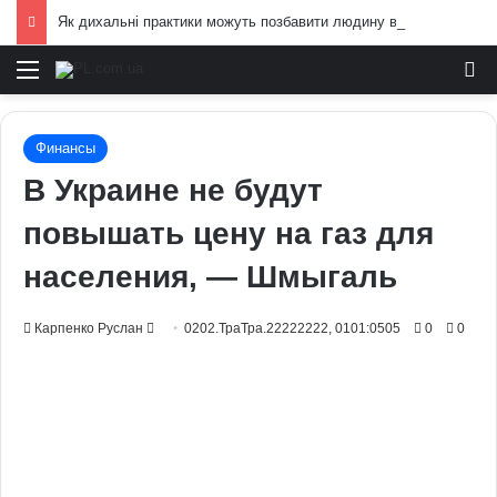
Як дихальні практики можуть позбавити людину від стресу: пояснення експертів
Меню
И
Финансы
В Украине не будут
повышать цену на газ для
населения, — Шмыгаль
Send
Карпенко Руслан
0202.ТраТра.22222222, 0101:0505
0
0
an
email