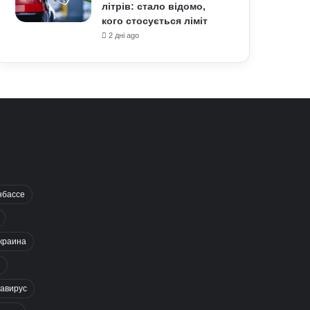
літрів: стало відомо,
кого стосується ліміт
2 дні ago
нбассе
краина
авирус