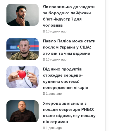
Як правильно доглядати
за бородою: лайфхаки
б’юті-індустрії для
чоловіків
13 години ago
Павло Паліса може стати
послом України у США:
хто він та чим відомий
16 години ago
Від яких продуктів
страждає серцево-
судинна система:
попередження лікарів
1 день ago
Умєрова звільнили з
посади секретаря РНБО:
стало відомо, яку посаду
він отримав
1 день ago