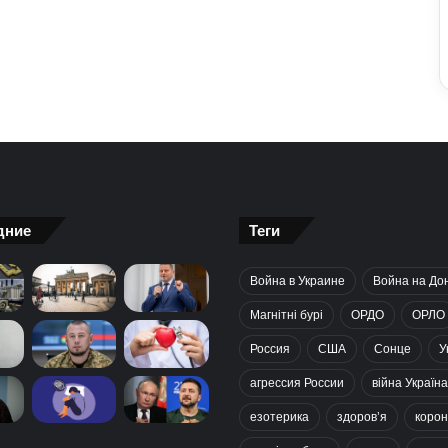
дние
Теги
Война в Украине
Война на До
Магнітні бурі
ОРДО
ОРЛО
Россия
США
Сонце
У
агрессия России
війна Україна
езотерика
здоров’я
корон