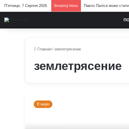
П’ятниця, 7 Серпня 2026
Павло Паліса може стати 
Breaking News
П
Главная
/
землетрясение
землетрясение
Землетрясение
недалеко
В мире
от
Токио:
десятки
8 Жовтня, 2021
раненых,