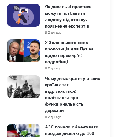
Як дихальні практики
можуть позбавити
людину від стресу:
пояснення експертів
2 дні ago
У Зеленського нова
пропозиція для Путіна
щодо перемир’я:
подробиці
2 дні ago
Чому демократія у різних
країнах так
відрізняється:
політологи про
функціональність
держави
2 дні ago
АЗС почали обмежувати
продаж дизелю до 100