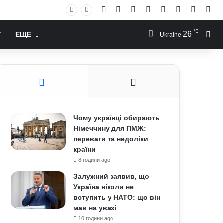
Facebook
X
YouTube
Instagram
RSS
Log In
Случай
Sid
℃
26
Иск
Т
ЕЩЕ
Ukraine
Чому українці обирають
Німеччину для ПМЖ:
переваги та недоліки
країни
8 години ago
Залужний заявив, що
Україна ніколи не
вступить у НАТО: що він
мав на увазі
10 години ago