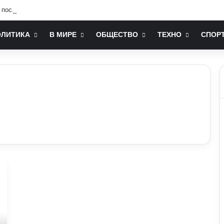
послом України у США: хто він та чим відомий
ОЛИТИКА
В МИРЕ
ОБЩЕСТВО
ТЕХНО
СПОР