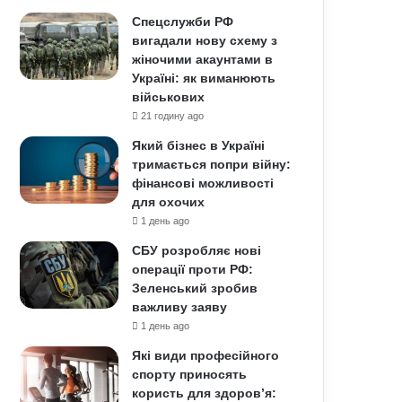
Спецслужби РФ
вигадали нову схему з
жіночими акаунтами в
Україні: як виманюють
військових
21 годину ago
Який бізнес в Україні
тримається попри війну:
фінансові можливості
для охочих
1 день ago
СБУ розробляє нові
операції проти РФ:
Зеленський зробив
важливу заяву
1 день ago
Які види професійного
спорту приносять
користь для здоров’я: