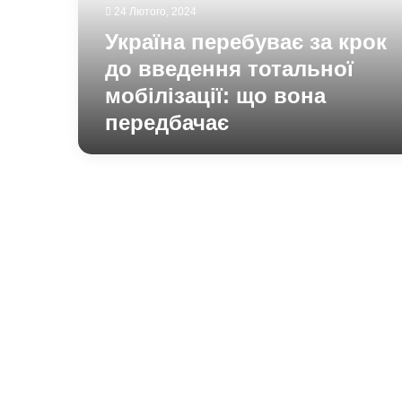
тотальної
24 Лютого, 2024
мобілізації:
Україна перебуває за крок
що
вона
до введення тотальної
передбачає
мобілізації: що вона
передбачає