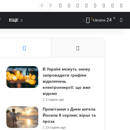
Facebook
X
YouTube
Instagram
RSS
Log In
Случай
Sid
℃
24
Иск
Т
ЕЩЕ
Ukraine
В Україні можуть знову
запровадити графіки
відключень
електроенергії: що вже
відомо
3 години ago
Привітання з Днем ангела
Йосипа 8 серпня: вірші та
проза
19 години ago