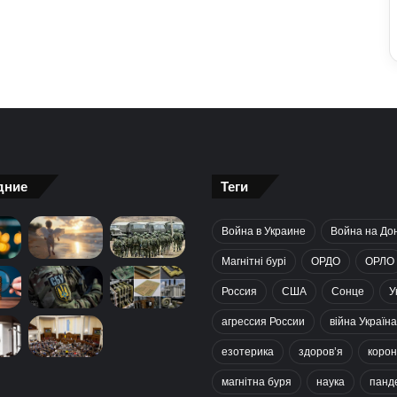
дние
Теги
Война в Украине
Война на До
Магнітні бурі
ОРДО
ОРЛО
Россия
США
Сонце
У
агрессия России
війна Україна
езотерика
здоров’я
корон
магнітна буря
наука
панд