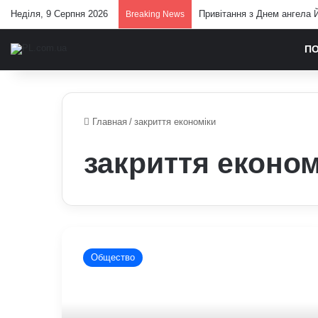
Неділя, 9 Серпня 2026
Привітання з Днем ангела Й
Breaking News
П
Главная
/
закриття економіки
закриття економ
Україна
перебуває
Общество
за
крок
до
введення