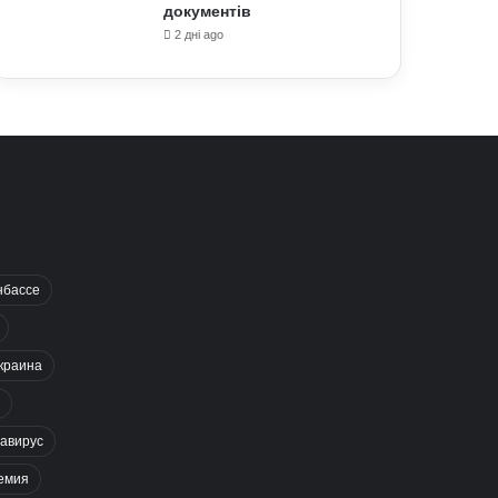
документів
2 дні ago
нбассе
краина
авирус
емия