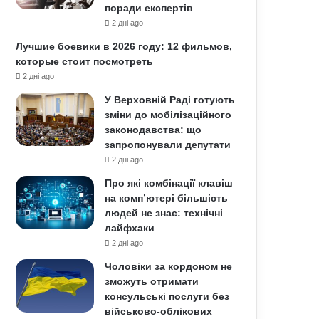
поради експертів
2 дні ago
Лучшие боевики в 2026 году: 12 фильмов,
которые стоит посмотреть
2 дні ago
У Верховній Раді готують
зміни до мобілізаційного
законодавства: що
запропонували депутати
2 дні ago
Про які комбінації клавіш
на комп’ютері більшість
людей не знає: технічні
лайфхаки
2 дні ago
Чоловіки за кордоном не
зможуть отримати
консульські послуги без
військово-облікових