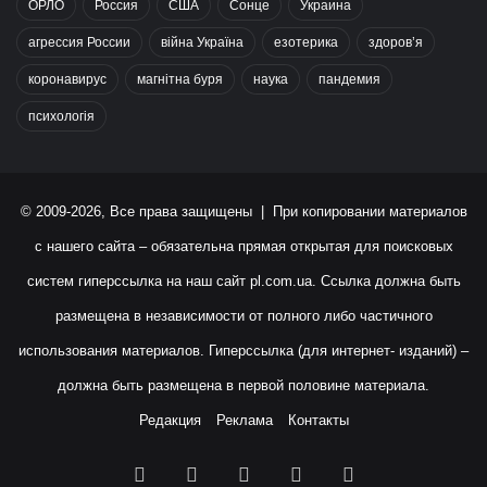
ОРЛО
Россия
США
Сонце
Украина
агрессия России
війна Україна
езотерика
здоров’я
коронавирус
магнітна буря
наука
пандемия
психологія
© 2009-2026, Все права защищены | При копировании материалов
с нашего сайта – обязательна прямая открытая для поисковых
систем гиперссылка на наш сайт
pl.com.ua
. Ссылка должна быть
размещена в независимости от полного либо частичного
использования материалов. Гиперссылка (для интернет- изданий) –
должна быть размещена в первой половине материала.
Редакция
Реклама
Контакты
Facebook
X
YouTube
Instagram
RSS