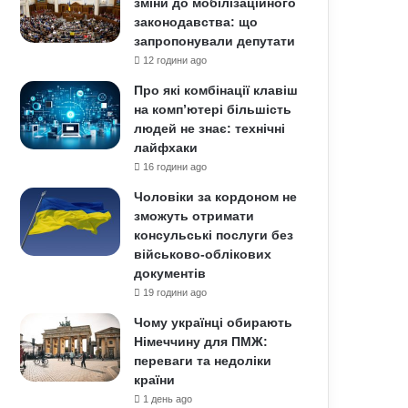
зміни до мобілізаційного
законодавства: що
запропонували депутати
12 години ago
Про які комбінації клавіш
на комп’ютері більшість
людей не знає: технічні
лайфхаки
16 години ago
Чоловіки за кордоном не
зможуть отримати
консульські послуги без
військово-облікових
документів
19 години ago
Чому українці обирають
Німеччину для ПМЖ:
переваги та недоліки
країни
1 день ago