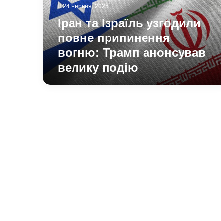
вогню:
24 Червня, 2025
Трамп
Іран та Ізраїль узгодили
анонсував
велику
повне припинення
подію
вогню: Трамп анонсував
велику подію