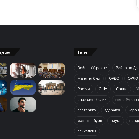
дние
Теги
Война в Украине
Война на До
Магнітні бурі
ОРДО
ОРЛО
Россия
США
Сонце
У
агрессия России
війна Україна
езотерика
здоров’я
корон
магнітна буря
наука
панд
психологія