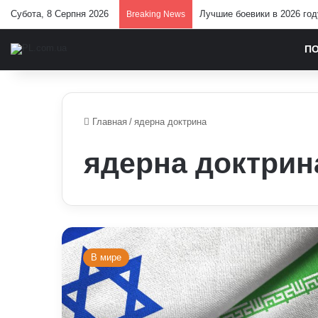
Субота, 8 Серпня 2026
Лучшие боевики в 2026 год
Breaking News
П
Главная
/
ядерна доктрина
ядерна доктрин
Іран
та
В мире
Ізраїль
узгодили
повне
припинення