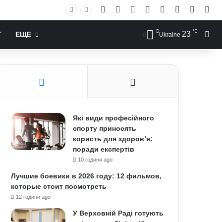
Facebook
X
YouTube
Instagram
RSS
Log In
Случай
Sid
℃
23
Иск
Т
ЕЩЕ
Ukraine
Які види професійного
спорту приносять
користь для здоров’я:
поради експертів
10 години ago
Лучшие боевики в 2026 году: 12 фильмов,
которые стоит посмотреть
12 години ago
У Верховній Раді готують