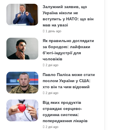
Залужний заявив, що
Україна ніколи не
вступить у НАТО: що він
мав на увазі
1 день ago
Як правильно доглядати
за бородою: лайфхаки
б’юті-індустрії для
чоловіків
2 дні ago
Павло Паліса може стати
послом України у США:
хто він та чим відомий
2 дні ago
Від яких продуктів
страждає серцево-
судинна система:
попередження лікарів
2 дні ago