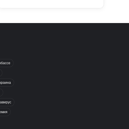
нбассе
краина
авирус
емия