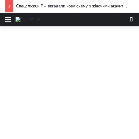
Спецслужби РФ вигадали нову схему з жіночими акаунтами в Україні: як виманюють військових
Меню
И