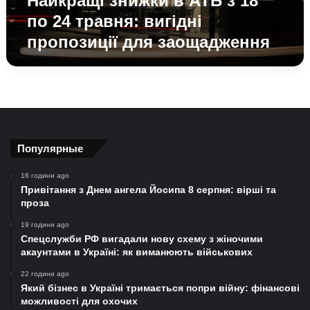
Найкращі знижки в АТБ з 18
пропозиції
по 24 травня: вигідні
для
пропозиції для заощадження
заощадження
Популярные
16 години ago
Привітання з Днем ангела Йосипа 8 серпня: вірші та
проза
19 години ago
Спецслужби РФ вигадали нову схему з жіночими
акаунтами в Україні: як виманюють військових
22 години ago
Який бізнес в Україні тримається попри війну: фінансові
можливості для охочих