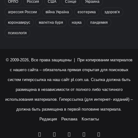
ОРЛО
Россия
США
Сонце
Украина
агрессия России
війна Україна
езотерика
здоров’я
коронавирус
магнітна буря
наука
пандемия
психологія
© 2009-2026, Все права защищены | При копировании материалов
с нашего сайта – обязательна прямая открытая для поисковых
систем гиперссылка на наш сайт
pl.com.ua
. Ссылка должна быть
размещена в независимости от полного либо частичного
использования материалов. Гиперссылка (для интернет- изданий) –
должна быть размещена в первой половине материала.
Редакция
Реклама
Контакты
Facebook
X
YouTube
Instagram
RSS