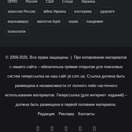
ОРЛО
Россия
США
Сонце
Украина
агрессия России
війна Україна
езотерика
здоров’я
коронавирус
магнітна буря
наука
пандемия
психологія
© 2009-2026, Все права защищены | При копировании материалов
с нашего сайта – обязательна прямая открытая для поисковых
систем гиперссылка на наш сайт
pl.com.ua
. Ссылка должна быть
размещена в независимости от полного либо частичного
использования материалов. Гиперссылка (для интернет- изданий) –
должна быть размещена в первой половине материала.
Редакция
Реклама
Контакты
Facebook
X
YouTube
Instagram
RSS