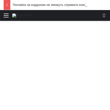
Чоловіки за кордоном не зможуть отримати консульські послуги без військово-облікових документів
Меню
И