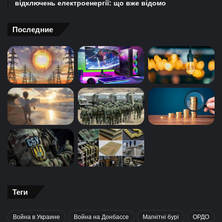
відключень електроенергії: що вже відомо
Последние
Теги
Война в Украине
Война на Донбассе
Магнітні бурі
ОРДО