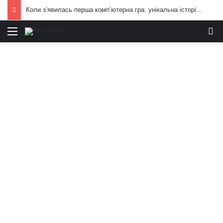
Коли з’явилась перша комп’ютерна гра: унікальна історія цілої індустрії
Меню
И