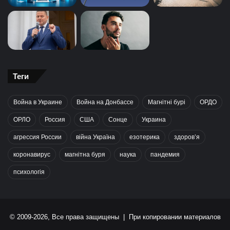
Теги
Война в Украине
Война на Донбассе
Магнітні бурі
ОРДО
ОРЛО
Россия
США
Сонце
Украина
агрессия России
війна Україна
езотерика
здоров’я
коронавирус
магнітна буря
наука
пандемия
психологія
© 2009-2026, Все права защищены | При копировании материалов