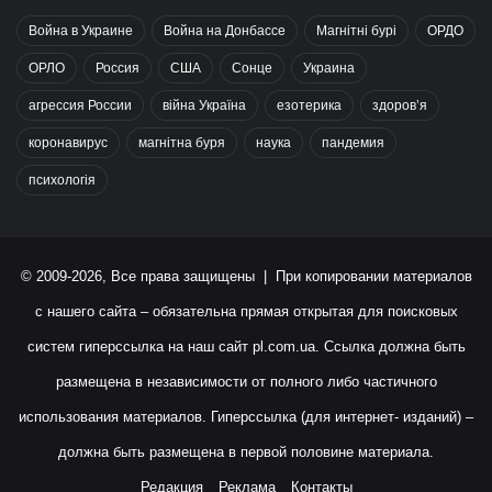
Война в Украине
Война на Донбассе
Магнітні бурі
ОРДО
ОРЛО
Россия
США
Сонце
Украина
агрессия России
війна Україна
езотерика
здоров’я
коронавирус
магнітна буря
наука
пандемия
психологія
© 2009-2026, Все права защищены | При копировании материалов
с нашего сайта – обязательна прямая открытая для поисковых
систем гиперссылка на наш сайт
pl.com.ua
. Ссылка должна быть
размещена в независимости от полного либо частичного
использования материалов. Гиперссылка (для интернет- изданий) –
должна быть размещена в первой половине материала.
Редакция
Реклама
Контакты