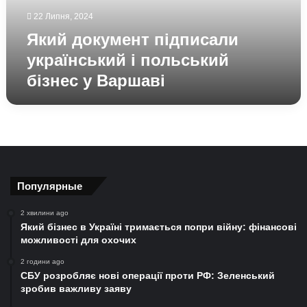
у
22 Липня, 2024
Варшаві
Який документ підписали
український і польський
бізнес у Варшаві
Популярные
2 хвилини ago
Який бізнес в Україні тримається попри війну: фінансові
можливості для охочих
2 години ago
СБУ розробляє нові операції проти РФ: Зеленський
зробив важливу заяву