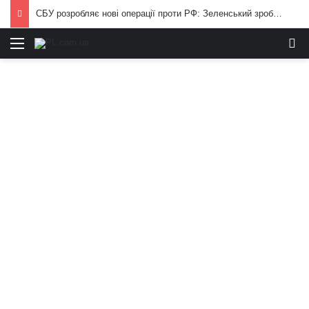
СБУ розробляє нові операції проти РФ: Зеленський зробив важливу заяву
Меню
И