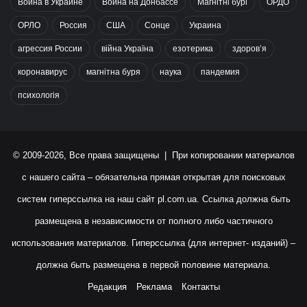
Война в Украине
Война на Донбассе
Магнітні бурі
ОРДО
ОРЛО
Россия
США
Сонце
Украина
агрессия России
війна Україна
езотерика
здоров’я
коронавирус
магнітна буря
наука
пандемия
психологія
© 2009-2026, Все права защищены | При копировании материалов
с нашего сайта – обязательна прямая открытая для поисковых
систем гиперссылка на наш сайт
pl.com.ua
. Ссылка должна быть
размещена в независимости от полного либо частичного
использования материалов. Гиперссылка (для интернет- изданий) –
должна быть размещена в первой половине материала.
Редакция
Реклама
Контакты