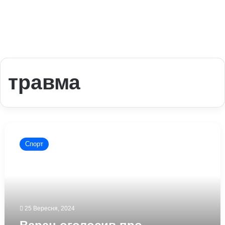
травма
Варан
оголосив
Спорт
про
завершення
футбольної
кар’єри:
названа
причина
25 Вересня, 2024